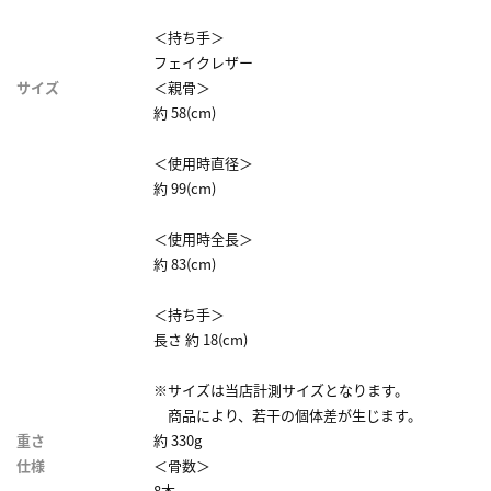
＜持ち手＞
フェイクレザー
サイズ
＜親骨＞
約 58(cm)
＜使用時直径＞
約 99(cm)
＜使用時全長＞
約 83(cm)
＜持ち手＞
長さ 約 18(cm)
※サイズは当店計測サイズとなります。
商品により、若干の個体差が生じます。
重さ
約 330g
仕様
＜骨数＞
8本