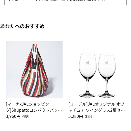
あなたへのおすすめ
[マーナxJALショッピン
[リーデル]JALオリジナル オヴ
グ]Shupattoコンパクトバッグ
ァチュア ワイングラス2脚セッ
Drop JAL客室乗務員（LC）ス
3,960円
ト（レッドワイン）
5,280円
（税込）
（税込）
カーフ柄