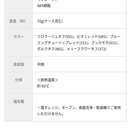
ABS樹脂
重量 （約）
70g(ケース含む)
カラー
フロラージュオフ(592)、ピオニレッド(085)、ブルー
ミングチューリップレッド(331)、クッカモカ(431)、
ポルクオフ(482)、メリーフラワーオフ(372)
原産国
中国
仕様
＜耐熱温度＞
約 80℃
備考欄
・電子レンジ、オーブン、食器洗浄・乾燥機でご使用
いただけません。