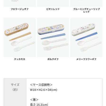
サイズ
＜ケース収納時＞
（約）
W18×H2.6×D4(cm)
＜箸＞
長さ 16.3(cm)