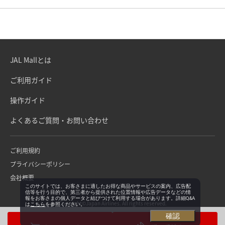
JAL Mallとは
ご利用ガイド
操作ガイド
よくあるご質問・お問い合わせ
ご利用規約
プライバシーポリシー
会社概要
このサイトでは、お客さまに適したお得な商品やサービスの案内、広告配
信等を行う目的で、第三者から提供された位置情報や広告データなどの情
報をお客さまの個人データと結びつけて利用する場合があります。詳細Q&A
Copyright©Japan Airlines. All rights reserved.
は
こちら
を参照ください。
確認