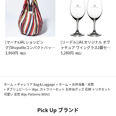
[マーナxJALショッピン
[リーデル]JALオリジナル オヴ
グ]Shupattoコンパクトバッグ
ァチュア ワイングラス2脚セッ
Drop JAL客室乗務員（LC）ス
3,960円
ト（レッドワイン）
5,280円
（税込）
（税込）
カーフ柄
ホーム
>
ギャレリア Bag＆Luggage
>
ホーム
>
お弁当箱・水筒
>
ダブリュピーシー Wpc. カトラリーセット お弁当グッズ 花柄 トリオセット
可愛い 女性 Wpc Patterns W063
Pick Up ブランド