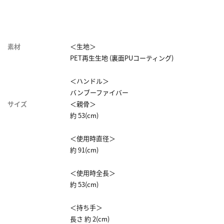
素材
＜生地＞
PET再生生地 (裏面PUコーティング)
＜ハンドル＞
バンブーファイバー
サイズ
＜親骨＞
約 53(cm)
＜使用時直径＞
約 91(cm)
＜使用時全長＞
約 53(cm)
＜持ち手＞
長さ 約 2(cm)