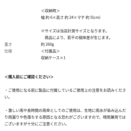
＜収納時＞
幅 約 6×高さ 約 24×マチ 約 5(cm)
※サイズは当店計測サイズとなります。
商品により、若干の個体差が生じます。
重さ
約 260g
仕様
＜付属品＞
収納ケース×1
＜購入前にご確認ください＞
・ご使用になる前に製品に付属しているご使用上の注意をお読みくださ
い。
・激しい雨や長時間の雨傘としてのご使用は、生地に雨水が染み込んだ
り雨漏りや色落ちする原因となる恐れがございますので、晴雨兼用では
ございますが十分にご注意ください。