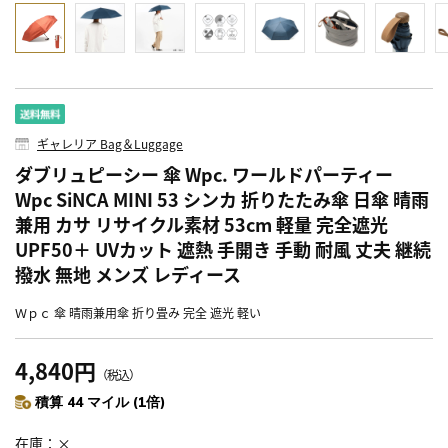
ギャレリア Bag＆Luggage
ダブリュピーシー 傘 Wpc. ワールドパーティー
Wpc SiNCA MINI 53 シンカ 折りたたみ傘 日傘 晴雨
兼用 カサ リサイクル素材 53cm 軽量 完全遮光
UPF50＋ UVカット 遮熱 手開き 手動 耐風 丈夫 継続
撥水 無地 メンズ レディース
Ｗｐｃ 傘 晴雨兼用傘 折り畳み 完全 遮光 軽い
4,840円
（税込）
積算 44 マイル (1倍)
在庫
×