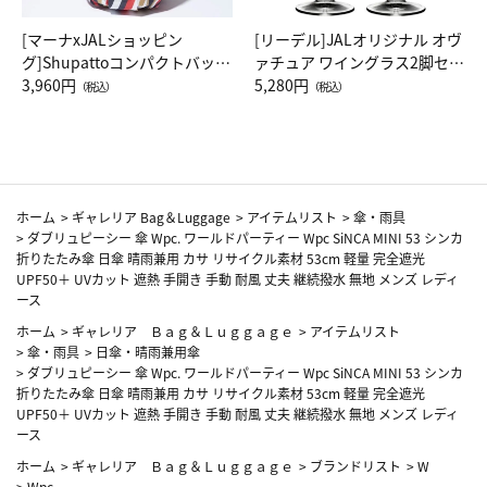
[マーナxJALショッピン
[リーデル]JALオリジナル オヴ
グ]Shupattoコンパクトバッグ
ァチュア ワイングラス2脚セッ
Drop JAL客室乗務員（LC）ス
3,960円
ト（レッドワイン）
5,280円
（税込）
（税込）
カーフ柄
ホーム
>
ギャレリア Bag＆Luggage
>
アイテムリスト
>
傘・雨具
>
ダブリュピーシー 傘 Wpc. ワールドパーティー Wpc SiNCA MINI 53 シンカ
折りたたみ傘 日傘 晴雨兼用 カサ リサイクル素材 53cm 軽量 完全遮光
UPF50＋ UVカット 遮熱 手開き 手動 耐風 丈夫 継続撥水 無地 メンズ レディ
ース
ホーム
>
ギャレリア Ｂａｇ＆Ｌｕｇｇａｇｅ
>
アイテムリスト
>
傘・雨具
>
日傘・晴雨兼用傘
>
ダブリュピーシー 傘 Wpc. ワールドパーティー Wpc SiNCA MINI 53 シンカ
折りたたみ傘 日傘 晴雨兼用 カサ リサイクル素材 53cm 軽量 完全遮光
UPF50＋ UVカット 遮熱 手開き 手動 耐風 丈夫 継続撥水 無地 メンズ レディ
ース
ホーム
>
ギャレリア Ｂａｇ＆Ｌｕｇｇａｇｅ
>
ブランドリスト
>
W
>
Wpc.