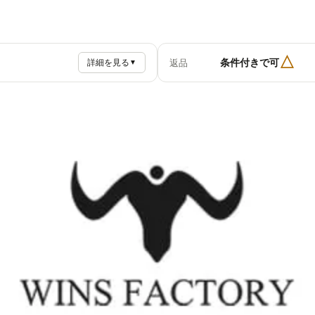
△
条件付きで可
返品
詳細を見る
▼