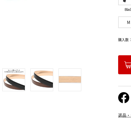
Blac
M
購入数
返品・