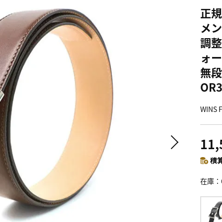
正規
メン
調整
ォー
無段
OR3
WIN
11
積算
在庫