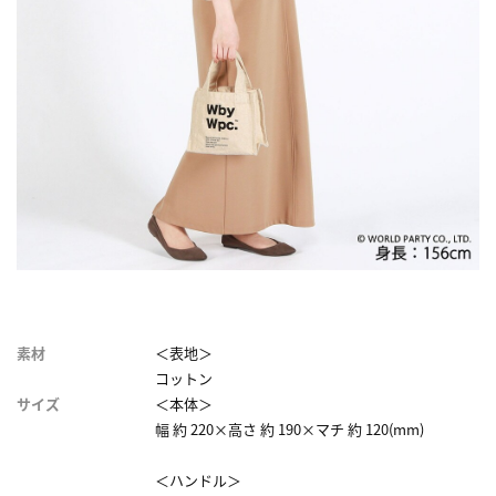
素材
＜表地＞
コットン
サイズ
＜本体＞
幅 約 220×高さ 約 190×マチ 約 120(mm)
＜ハンドル＞