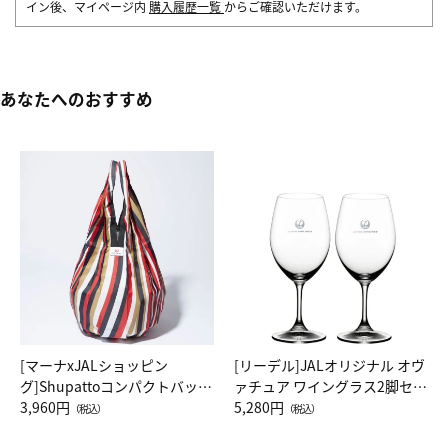
イン後、マイページ内
購入履歴一覧
からご確認いただけます。
あなたへのおすすめ
[マーナxJALショッピン
[リーデル]JALオリジナル オヴ
グ]Shupattoコンパクトバッグ
ァチュア ワイングラス2脚セッ
Drop JAL客室乗務員（LC）ス
3,960円
ト（レッドワイン）
5,280円
（税込）
（税込）
カーフ柄