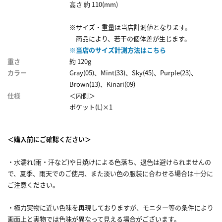
高さ 約 110(mm)
※サイズ・重量は当店計測値となります。
商品により、若干の個体差が生じます。
※当店のサイズ計測方法はこちら
重さ
約 120g
カラー
Gray(05)、Mint(33)、Sky(45)、Purple(23)、
Brown(13)、Kinari(09)
仕様
＜内側＞
ポケット(L)×1
＜購入前にご確認ください＞
・水濡れ(雨・汗など)や日焼けによる色落ち、退色は避けられませんの
で、夏季、雨天でのご使用、また淡い色の服装に合わせる場合は十分に
ご注意ください。
・極力実物に近い色味を再現しておりますが、モニター等の条件により
画面上と実物では色味が異なって見える場合がございます。