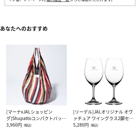
あなたへのおすすめ
[マーナxJALショッピン
[リーデル]JALオリジナル オヴ
グ]Shupattoコンパクトバッグ
ァチュア ワイングラス2脚セッ
Drop JAL客室乗務員（LC）ス
3,960円
ト（レッドワイン）
5,280円
（税込）
（税込）
カーフ柄