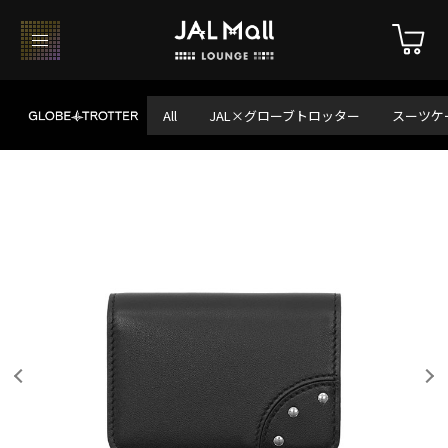
All
JAL×グローブトロッター
スーツケ