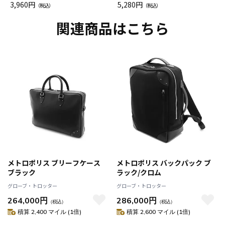
グ Drop JAL客室乗務員（LC）
3,960円
ト（レッドワイン）
5,280円
（税込）
（税込）
スカーフ柄
関連商品はこちら
メトロポリス ブリーフケース
メトロポリス バックパック ブ
ブラック
ラック/クロム
グローブ・トロッター
グローブ・トロッター
264,000円
286,000円
（税込）
（税込）
積算 2,400 マイル (1倍)
積算 2,600 マイル (1倍)