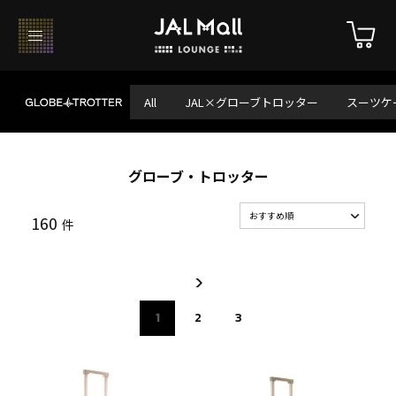
All
JAL×グローブトロッター
スーツケ
グローブ・トロッター
160
件
1
2
3