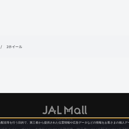
/
2ホイール
配信等を行う目的で、第三者から提供された位置情報や広告データなどの情報をお客さまの個人デー
要
プライバシーポリシー
お支払いについて
領収書・納品書について
配送について
送料