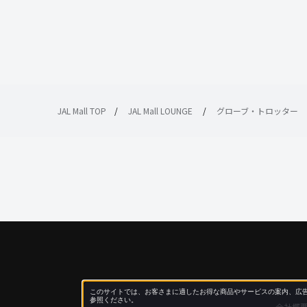
JAL Mall TOP
/
JAL Mall LOUNGE
/
グローブ・トロッター
このサイトでは、お客さまに適したお得な商品やサービスの案内、広告
参照ください。
会社概