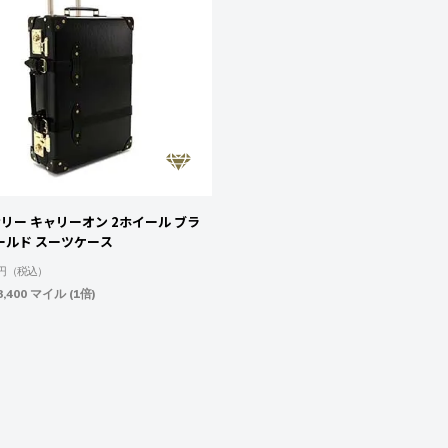
レビュー件数（多い
順）
レビュー評価（高い
順）
価格（安い順）
価格（高い順）
リー キャリーオン 2ホイール ブラ
ールド スーツケース
円
（税込）
,400 マイル (1倍)