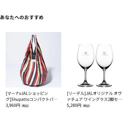
あなたへのおすすめ
[マーナxJALショッピン
[リーデル]JALオリジナル オヴ
グ]Shupattoコンパクトバッ
ァチュア ワイングラス2脚セッ
グ Drop JAL客室乗務員（LC）
3,960円
ト（レッドワイン）
5,280円
（税込）
（税込）
スカーフ柄