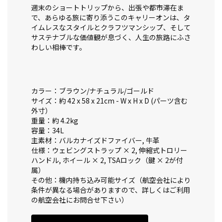
週末のショートトリップから、出張や都市滞在ま
で、あらゆる旅に寄り添うこのキャリーオンは、タ
イムレスなスタイルとクラフツマンシップ、そして
サステナブルな価値観が息づく、人生の旅路にふさ
わしい相棒です。
カラー：ブラウン/ナチュラル/ゴールド
サイズ：約 42 x 58 x 21cm - W x H x D (パーツ含む
外寸）
重量：約 4.2kg
容量：34L
主素材：バルカナイズドファイバー, 牛革
仕様：ウェビングストラップ × 2, 伸縮式トロリー
ハンドル, ホイール × 2, TSAロック（鍵 × 2が付
属）
その他：機内持ち込み可能サイズ（航空会社により
条件が異なる場合がありますので、詳しくはご利用
の航空会社にお問合せ下さい）