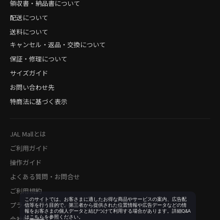
領収書・納品書について
配送について
送料について
キャンセル・返品・交換について
保証・修理について
サイズガイド
お問い合わせ先
特商法に基づく表示
JAL Mallとは
ご利用ガイド
操作ガイド
よくある質問・お問合せ
ご利用規約
このサイトでは、お客さまに適したお得な商品やサービスの案内、広告配
プライバシーポリシー
信等を行う目的で、第三者から提供された位置情報や広告データなどの情
報をお客さまの個人データと結びつけて利用する場合があります。詳細Q&A
は
こちら
を参照ください。
会社概要