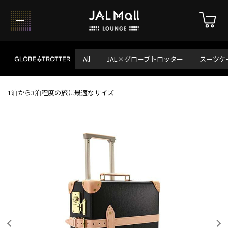
All
JAL×グローブトロッター
スーツケ
1泊から3泊程度の旅に最適なサイズ