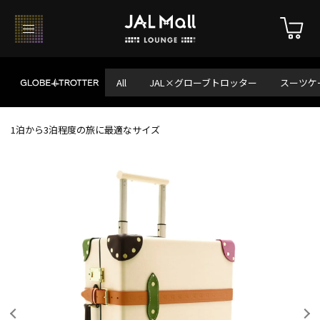
All
JAL×グローブトロッター
スーツケ
1泊から3泊程度の旅に最適なサイズ