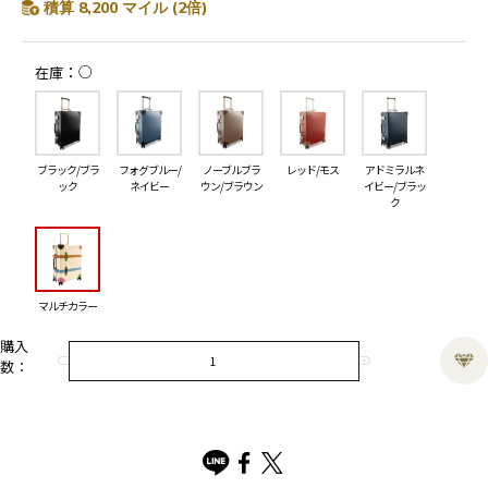
積算 8,200 マイル (2倍)
○
在庫
ブラック/ブラ
フォグブルー/
ノーブルブラ
レッド/モス
アドミラルネ
ック
ネイビー
ウン/ブラウン
イビー/ブラッ
ク
マルチカラー
購入
数：