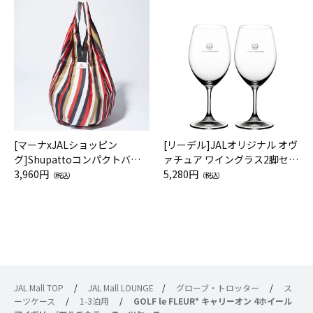
[マーナxJALショッピン
[リーデル]JALオリジナル オヴ
グ]Shupattoコンパクトバッ
ァチュア ワイングラス2脚セッ
グ Drop JAL客室乗務員（LC）
3,960円
ト（レッドワイン）
5,280円
（税込）
（税込）
スカーフ柄
JAL Mall TOP
/
JAL Mall LOUNGE
/
グローブ・トロッター
/
ス
ーツケース
/
1-3泊用
/
GOLF le FLEUR* キャリーオン 4ホイール