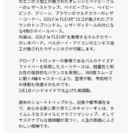
のエンボス加工が施されたオレンジとベイビーブル
ーのレザーストラップ。ベイビーブルー、ベイビー
ピンク、グリーン、ブラウンのマルチカラーのレザ
ーコーナー。GOLF le FLEUR* ロゴが施されたブラ
ウンのトップハンドル。レザーディテールの対にな
る4色のホイールベース。
内装は、GOLF le FLEUR*を象徴するマルチカラー
のレオパード。ベルボーイ・アイコンのエンボス加
工が施されたラゲッジタグが付属します。
グローブ・トロッターの象徴であるバルカナイズド
ファイバーを採用したスーツケースは、軽量性と耐
久性の理想的なバランスを実現し、360度スムーズ
に動く4輪キャスターにより、空港や駅、市街地で
の移動も快適そのものです。
1点1点ハンドメイドで仕上げた英国製。
週末のショートトリップから、出張や都市滞在ま
で、あらゆる旅に寄り添うこのキャリーオンは、タ
イムレスなスタイルとクラフツマンシップ、そして
サステナブルな価値観が息づく、人生の旅路にふさ
わしい相棒です。