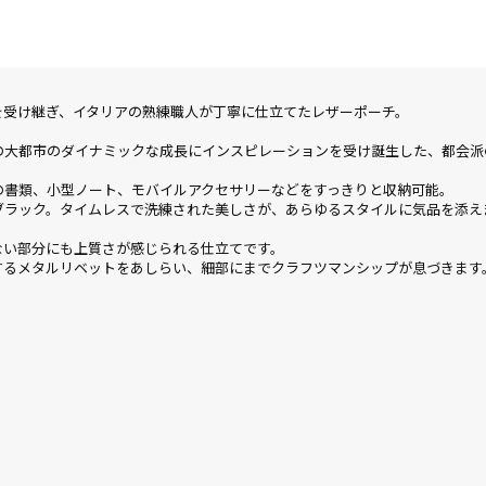
を受け継ぎ、イタリアの熟練職人が丁寧に仕立てたレザーポーチ。
、世界の大都市のダイナミックな成長にインスピレーションを受け誕生した、都
の書類、小型ノート、モバイルアクセサリーなどをすっきりと収納可能。
ブラック。タイムレスで洗練された美しさが、あらゆるスタイルに気品を添え
ない部分にも上質さが感じられる仕立てです。
するメタルリベットをあしらい、細部にまでクラフツマンシップが息づきます