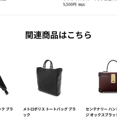
ツ
5,500円
（税込）
関連商品はこちら
ク ブラ
メトロポリス トートバッグ ブラ
センテナリー ハン
ック
ジ オックスブラッ