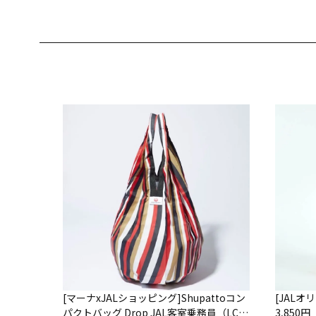
[マーナxJALショッピング]Shupattoコン
[JAL
パクトバッグ Drop JAL客室乗務員（LC）
3,850円