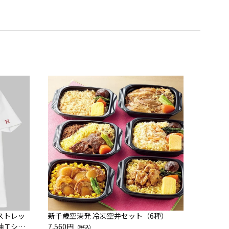
JAL特
200g
10,800
]ストレッ
新千歳空港発 冷凍空弁セット（6種）
袖Ｔシャ
7,560円
（税込）