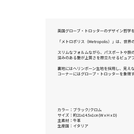
英国グローブ・トロッターのデザイン哲学
「メトロポリス（Metropolis）」は
スリムなフォルムながら、パスポートや旅
深みのある艶が上質さを際立たせるピュア
裏地にはヘリンボーン生地を採用し、見え
コーナーにはグローブ・トロッターを象徴
カラー：ブラック/クロム
サイズ：約21x14.5x1㎝ (W x H x D)
主素材：牛革
生産国：イタリア