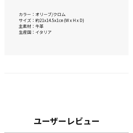
カラー：オリーブ/クロム
サイズ：約21x14.5x1㎝ (W x H x D)
主素材：牛革
生産国：イタリア
ユーザーレビュー