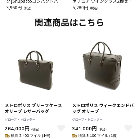
グ]Shupattoコンパクトバッ
ァチュア ワイングラス2脚セッ
グ Drop JAL客室乗務員（LC）
3,960円
ト（レッドワイン）
5,280円
（税込）
（税込）
スカーフ柄
関連商品はこちら
メトロポリス ブリーフケース
メトロポリス ウィークエンドバ
オリーブ レザーバッグ
ッグ オリーブ
グローブ・トロッター
グローブ・トロッター
264,000円
341,000円
（税込）
（税込）
積算 2,400 マイル (1倍)
積算 3,100 マイル (1倍)