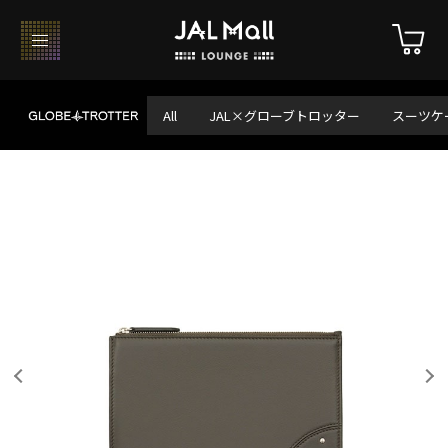
All
JAL×グローブトロッター
スーツケ