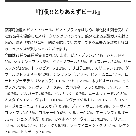
『打倒!!とりあえずビール』
京都丹波産のピノ・ノワール、ピノ・ブランをはじめ、酸化防止剤を使わず
に39品種を混醸したスパークリングワインです。醗酵による炭酸ガスを封じ
込め、濾過せずに酵母も一緒に瓶詰しています。ブドウ本来の複雑味と酵母
のニュアンスが楽しんでいただけます。
今回は39種の品種が使用されています。ピノ・ブラン54.4%、シャルドネ
8%、シュナン・ブラン6%、ピノ・ノワール3.5%、ミュスカデル3.4%、リー
スリング2.5%、トレッビアーノ2.1%、アリゴテ1.8%、カリニャン1.2%、ゲ
ヴェルツトラミネール1.2%、ジンファンデル1.4%、ピノ・ムニエ1.1%、ロ
ート・グーテデル（シャスラ）1.1%、セミヨン1%、ネッビオーロ1%、マル
ヴァジア1%、シルヴァーナー0.9%、カベルネ・フラン0.9%、アルバリーニ
ョ0.7%、ガルガーネガ0.7%、グルナッシュ0.7%、ムールヴェードル0.6%、
オスタイン0.6%、ヴィオニエ0.6%、ツヴァイゲルトレーベ0.6%、ムロン・
ド・ブルゴーニュ（ミュスカデ）0.5%、プティ・ヴェルド0.5%、ソーヴィニ
ヨン・ブラン0.5%、コルテーゼ0.4%、ケルナー0.4%、エーレンフェルザー
0.3%、シェンブルガー0.3%、カベルネ・ソーヴィニヨン0.2%、アリアニコ
0.2%、メルロ0.1%、ピノ・グリ0.1%、ソーヴィニヨン・グリ0.1%、レゲン
ト0.1%、ドルチェット0.1%