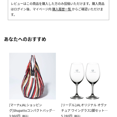
レビューはこの商品を購入した方のみ投稿いただけます。購入商品
はログイン後、マイページ内
購入履歴一覧
からご確認いただけま
す。
あなたへのおすすめ
[
ス
ク
5,
[マーナxJALショッピン
[リーデル]JALオリジナル オヴァ
グ]Shupattoコンパクトバッグ
チュア ワイングラス2脚セット
Drop JAL客室乗務員（LC）スカ
3,960円
（レッドワイン）
5,280円
（税込）
（税込）