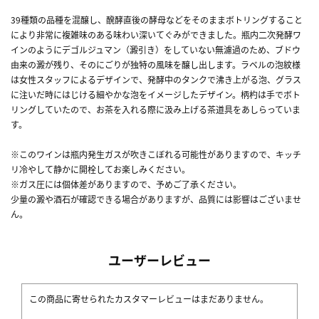
39種類の品種を混醸し、醗酵直後の酵母などをそのままボトリングすること
により非常に複雑味のある味わい深いてぐみができました。瓶内二次発酵ワ
インのようにデゴルジュマン（澱引き）をしていない無濾過のため、ブドウ
由来の澱が残り、そのにごりが独特の風味を醸し出します。ラベルの泡紋様
は女性スタッフによるデザインで、発酵中のタンクで沸き上がる泡、グラス
に注いだ時にはじける細やかな泡をイメージしたデザイン。柄杓は手でボト
リングしていたので、お茶を入れる際に汲み上げる茶道具をあしらっていま
す。
※このワインは瓶内発生ガスが吹きこぼれる可能性がありますので、キッチ
リ冷やして静かに開栓してお楽しみください。
※ガス圧には個体差がありますので、予めご了承ください。
少量の澱や酒石が確認できる場合がありますが、品質には影響はございませ
ん。
ユーザーレビュー
この商品に寄せられたカスタマーレビューはまだありません。