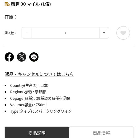
積算 30 マイル (1倍)
在庫
購入数：
返品・キャンセルについてはこちら
Country(生産国)
: 日本
Region(地域)
: 京都府
Cepage(品種)
: 39種類の品種を混醸
Volume(容量)
: 750ml
Type(タイプ)
: スパークリングワイン
商品説明
商品情報