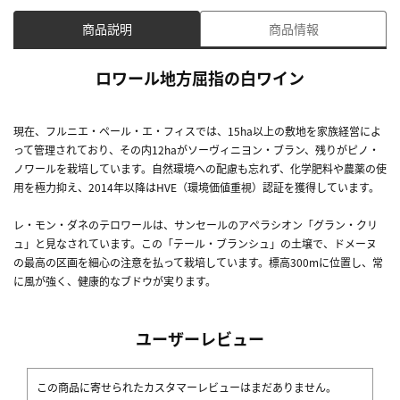
商品説明
商品情報
ロワール地方屈指の白ワイン
現在、フルニエ・ペール・エ・フィスでは、15ha以上の敷地を家族経営によ
って管理されており、その内12haがソーヴィニヨン・ブラン、残りがピノ・
ノワールを栽培しています。自然環境への配慮も忘れず、化学肥料や農薬の使
用を極力抑え、2014年以降はHVE（環境価値重視）認証を獲得しています。
レ・モン・ダネのテロワールは、サンセールのアペラシオン「グラン・クリ
ュ」と見なされています。この「テール・ブランシュ」の土壌で、ドメーヌ
の最高の区画を細心の注意を払って栽培しています。標高300mに位置し、常
に風が強く、健康的なブドウが実ります。
ユーザーレビュー
この商品に寄せられたカスタマーレビューはまだありません。