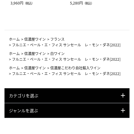
Drop JAL客室乗務員（LC）スカ
3,960円
（レッドワイン）
5,280円
（税込）
（税込）
ーフ柄
ホーム
>
信濃屋ワイン
>
フランス
>
フルニエ・ペール・エ・フィス サンセール レ・モン・ダネ[2022]
ホーム
>
信濃屋ワイン
>
白ワイン
>
フルニエ・ペール・エ・フィス サンセール レ・モン・ダネ[2022]
ホーム
>
信濃屋ワイン
>
信濃屋こだわり自社輸入ワイン
>
フルニエ・ペール・エ・フィス サンセール レ・モン・ダネ[2022]
カテゴリを選ぶ
ジャンルを選ぶ