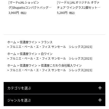
[マーナxJALショッピン
[リーデル]JALオリジナル オヴァ
グ]Shupattoコンパクトバッグ
チュア ワイングラス2脚セット
Drop JAL客室乗務員（LC）スカ
3,960円
（レッドワイン）
5,280円
（税込）
（税込）
ーフ柄
ホーム
>
信濃屋ワイン
>
フランス
>
フルニエ・ペール・エ・フィス サンセール シレックス[2023]
ホーム
>
信濃屋ワイン
>
白ワイン
>
フルニエ・ペール・エ・フィス サンセール シレックス[2023]
ホーム
>
信濃屋ワイン
>
信濃屋こだわり自社輸入ワイン
>
フルニエ・ペール・エ・フィス サンセール シレックス[2023]
カテゴリを選ぶ
ジャンルを選ぶ