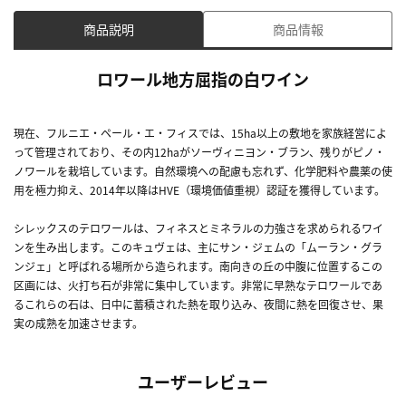
商品説明
商品情報
ロワール地方屈指の白ワイン
現在、フルニエ・ペール・エ・フィスでは、15ha以上の敷地を家族経営によ
って管理されており、その内12haがソーヴィニヨン・ブラン、残りがピノ・
ノワールを栽培しています。自然環境への配慮も忘れず、化学肥料や農薬の使
用を極力抑え、2014年以降はHVE（環境価値重視）認証を獲得しています。
シレックスのテロワールは、フィネスとミネラルの力強さを求められるワイ
ンを生み出します。このキュヴェは、主にサン・ジェムの「ムーラン・グラ
ンジェ」と呼ばれる場所から造られます。南向きの丘の中腹に位置するこの
区画には、火打ち石が非常に集中しています。非常に早熟なテロワールであ
るこれらの石は、日中に蓄積された熱を取り込み、夜間に熱を回復させ、果
実の成熟を加速させます。
ユーザーレビュー