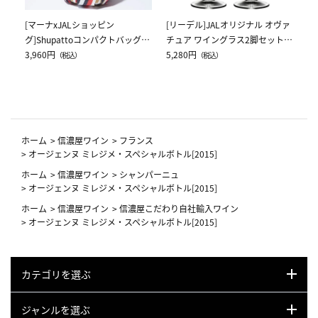
[マーナxJALショッピン
[リーデル]JALオリジナル オヴァ
グ]Shupattoコンパクトバッグ
チュア ワイングラス2脚セット
Drop JAL客室乗務員（LC）スカ
3,960円
（レッドワイン）
5,280円
（税込）
（税込）
ーフ柄
ホーム
>
信濃屋ワイン
>
フランス
>
オージェンヌ ミレジメ・スペシャルボトル[2015]
ホーム
>
信濃屋ワイン
>
シャンパーニュ
>
オージェンヌ ミレジメ・スペシャルボトル[2015]
ホーム
>
信濃屋ワイン
>
信濃屋こだわり自社輸入ワイン
>
オージェンヌ ミレジメ・スペシャルボトル[2015]
カテゴリを選ぶ
ジャンルを選ぶ