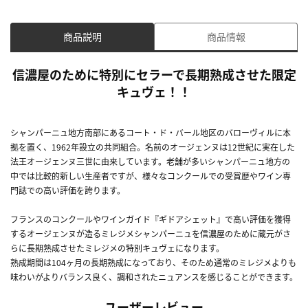
商品説明
商品情報
信濃屋のために特別にセラーで長期熟成させた限定
キュヴェ！！
シャンパーニュ地方南部にあるコート・ド・バール地区のバローヴィルに本
拠を置く、1962年設立の共同組合。名前のオージェンヌは12世紀に実在した
法王オージェンヌ三世に由来しています。老舗が多いシャンパーニュ地方の
中では比較的新しい生産者ですが、様々なコンクールでの受賞歴やワイン専
門誌での高い評価を誇ります。
フランスのコンクールやワインガイド『ギドアシェット』で高い評価を獲得
するオージェンヌが造るミレジメシャンパーニュを信濃屋のために蔵元がさ
らに長期熟成させたミレジメの特別キュヴェになります。
熟成期間は104ヶ月の長期熟成になっており、そのため通常のミレジメよりも
味わいがよりバランス良く、調和されたニュアンスを感じることができます。
ユーザーレビュー