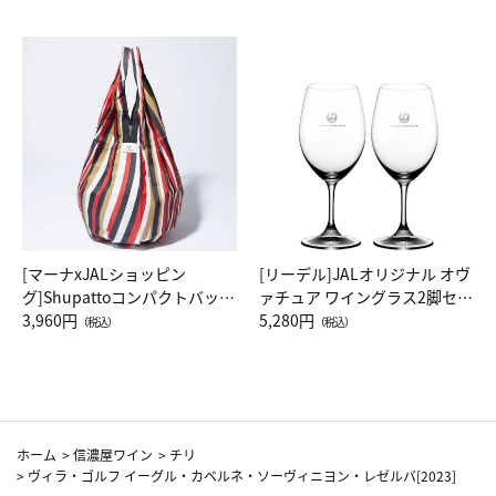
[マーナxJALショッピン
[リーデル]JALオリジナル オヴ
グ]Shupattoコンパクトバッグ
ァチュア ワイングラス2脚セッ
Drop JAL客室乗務員（LC）ス
3,960円
ト（レッドワイン）
5,280円
（税込）
（税込）
カーフ柄
ホーム
>
信濃屋ワイン
>
チリ
>
ヴィラ・ゴルフ イーグル・カベルネ・ソーヴィニヨン・レゼルバ[2023]