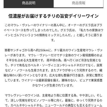
商品説明
商品情報
信濃屋がお届けするチリの旨安デイリーワイン
このマウレ・ヴァレーのワイナリーの真ん中に、オーナーのグエラ氏はプラ
イベートコースを作ってしまったのでした。グエラ氏は、『私たちの家族はワ
インとゴルフという２つの情熱をミックスしたんだ。』と嬉しそうに語りま
す。
首都サンチャゴから南へ約250kmに、チリ最大のワイン生産地マウレ・ヴァ
レーがあります。 マウレ・ヴァレーだけでチリ全体のワイン栽培面積のおよ
そ半分を占める大生産地です。 南半球の為、南へ行くほど冷涼な気候とな
り、チリで有名なカベルネ・ソーヴィニヨンやシャルドネだけでなく、良質
なピノ・ノワールも生産されます。またブドウがゆっくり完熟するので、繊
細な味わい深いワインとなります。広大な畑も整備が行き届き、非常に整然と
しています。ワイナリーは最新設備を備え、雑味のない、 ピュアで果実感豊
かなワインが生産されています。
マウレヴァレーのワインは、主産地より南に位置する為、やや涼しい。そし
て、涼しい気候を好むピノノワール等に向く。最後に、ゆっくり完熟するの
で、カベルネやシャルドネも、ニューワールドの典型とも言えるボリューム