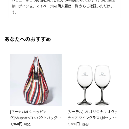
はログイン後、マイページ内
購入履歴一覧
からご確認いただけま
す。
あなたへのおすすめ
[
ス
ク
5,
[マーナxJALショッピン
[リーデル]JALオリジナル オヴァ
グ]Shupattoコンパクトバッグ
チュア ワイングラス2脚セット
Drop JAL客室乗務員（LC）スカ
3,960円
（レッドワイン）
5,280円
（税込）
（税込）