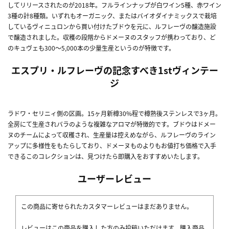
してリリースされたのが2018年。フルラインナップが白ワイン5種、赤ワイン
3種の計8種類。いずれもオーガニック、またはバイオダイナミックスで栽培
しているヴィニュロンから買い付けたブドウを元に、ルフレーヴの醸造施設
で醸造されました。収穫の段階からドメーヌのスタッフが携わっており、ど
のキュヴェも300～5,000本の少量生産というのが特徴です。
エスプリ・ルフレーヴの記念すべき1stヴィンテー
ジ
ラドワ・セリニィ側の区画。15ヶ月新樽30%程で樽熟後ステンレスで3ヶ月。
全房にて生産されバラのような複雑なアロマが特徴的です。ブドウはドメー
ヌのチームによって収穫され、生産量は控えめながら、ルフレーヴのライン
アップに多様性をもたらしており、ドメーヌものよりもお値打ち価格で入手
できるこのコレクションは、見つけたら即購入をおすすめいたします。
ユーザーレビュー
この商品に寄せられたカスタマーレビューはまだありません。
レビューはこの商品を購入した方のみ投稿いただけます。購入商品