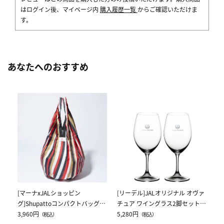
はログイン後、マイページ内
購入履歴一覧
からご確認いただけま
す。
あなたへのおすすめ
[
ス
ク
5,
[マーナxJALショッピン
[リーデル]JALオリジナル オヴァ
グ]Shupattoコンパクトバッグ
チュア ワイングラス2脚セット
Drop JAL客室乗務員（LC）スカ
3,960円
（レッドワイン）
5,280円
（税込）
（税込）