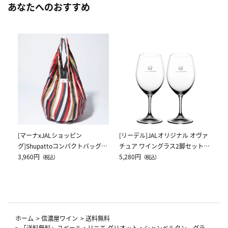
あなたへのおすすめ
[
ス
ク
5,
[マーナxJALショッピン
[リーデル]JALオリジナル オヴァ
グ]Shupattoコンパクトバッグ
チュア ワイングラス2脚セット
Drop JAL客室乗務員（LC）スカ
3,960円
（レッドワイン）
5,280円
（税込）
（税込）
ーフ柄
ホーム
>
信濃屋ワイン
>
送料無料
>
「送料無料」ユベール・リニエ グリオット・シャンベルタン グラ