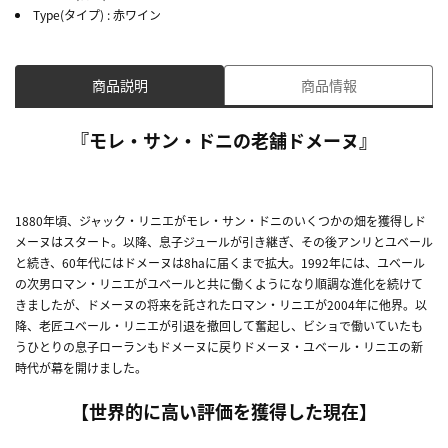
Type(タイプ)
: 赤ワイン
商品説明
商品情報
『モレ・サン・ドニの老舗ドメーヌ』
1880年頃、ジャック・リニエがモレ・サン・ドニのいくつかの畑を獲得しド
メーヌはスタート。以降、息子ジュールが引き継ぎ、その後アンリとユベール
と続き、60年代にはドメーヌは8haに届くまで拡大。1992年には、ユベール
の次男ロマン・リニエがユベールと共に働くようになり順調な進化を続けて
きましたが、ドメーヌの将来を託されたロマン・リニエが2004年に他界。以
降、老匠ユベール・リニエが引退を撤回して奮起し、ビショで働いていたも
うひとりの息子ローランもドメーヌに戻りドメーヌ・ユベール・リニエの新
時代が幕を開けました。
【世界的に高い評価を獲得した現在】