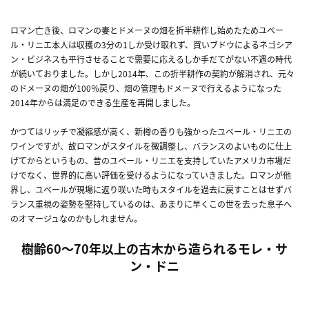
ロマン亡き後、ロマンの妻とドメーヌの畑を折半耕作し始めたためユベー
ル・リニエ本人は収穫の3分の1しか受け取れず、買いブドウによるネゴシア
ン・ビジネスも平行させることで需要に応えるしか手だてがない不遇の時代
が続いておりました。しかし2014年、この折半耕作の契約が解消され、元々
のドメーヌの畑が100％戻り、畑の管理もドメーヌで行えるようになった
2014年からは満足のできる生産を再開しました。
かつてはリッチで凝縮感が高く、新樽の香りも強かったユベール・リニエの
ワインですが、故ロマンがスタイルを微調整し、バランスのよいものに仕上
げてからというもの、昔のユベール・リニエを支持していたアメリカ市場だ
けでなく、世界的に高い評価を受けるようになっていきました。ロマンが他
界し、ユベールが現場に返り咲いた時もスタイルを過去に戻すことはせずバ
ランス重視の姿勢を堅持しているのは、あまりに早くこの世を去った息子へ
のオマージュなのかもしれません。
樹齢60～70年以上の古木から造られるモレ・サ
ン・ドニ