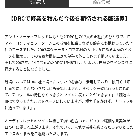
商品説明
商品情報
【DRCで修業を積んだ今後を期待される醸造家】
アンリ・オーディフレッドはもともとDRC社の12人の正社員のひとりで、ロ
マネ・コンティとラ・ターシュの栽培を担当しながら醸造にも携わっていた同
社のエースでした。2003年ヴォーヌ・ロマネ村の入口付近にある実家のドメ
ーヌを継承し、その後数年間は二足の草鞋で休日も休まず働いていました。
そして2007年、14年間勤めたDRC社を退社し、いよいよ自身のワイン造りに
邁進することになりました。
栽培においてはDRC社で培ったノウハウを存分に活用しており、彼曰く「畑
仕事では、どんな小さな点にも妥協しません。すべてを完璧に行ってはじめ
て、テロワールの特性をくっきりとワインに表すことができます」「醸造は
DRCでやってきたことをベースにしていますが、極力手をかけず、ナチュラル
に造っています」。
オーディフレッドのワインは総じて淡い色合いで、ピュアで繊細な果実味が
口の中に優しく広がります。それでいて、大地の滋養を感じるたっぷりとした
エキスのうまみをご堪能いただけます。