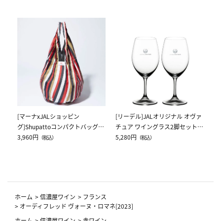
[
ス
ク
5,
[マーナxJALショッピン
[リーデル]JALオリジナル オヴァ
グ]Shupattoコンパクトバッグ
チュア ワイングラス2脚セット
Drop JAL客室乗務員（LC）スカ
3,960円
（レッドワイン）
5,280円
（税込）
（税込）
ーフ柄
ホーム
>
信濃屋ワイン
>
フランス
>
オーディフレッド ヴォーヌ・ロマネ[2023]
ホーム
>
信濃屋ワイン
>
赤ワイン