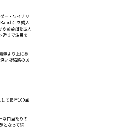
ーダー・ワイナリ
Ranch）を購入
から葡萄畑を拡大
イン造りで注目を
霧線より上にあ
、深い凝縮感のあ
して長年100点
ーな口当たりの
韻となって続