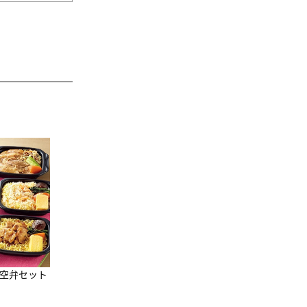
JAL特製オリジナルビーフカ
レー 200g×11食セット
10,800円
（税込）
凍空弁セット
[マーナxJALショ
グ]Shupatto
グ Drop JAL客
3,960円
（税込）