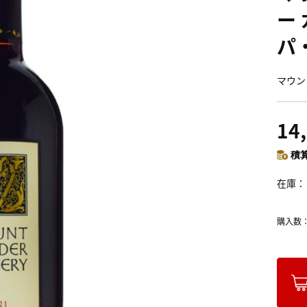
ー
パ・
マウン
14
積算
在庫
購入数