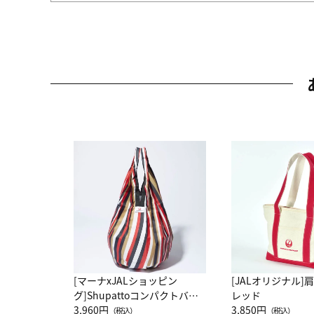
[マーナxJALショッピン
[JALオリジナル]
グ]Shupattoコンパクトバッ
レッド
グ Drop JAL客室乗務員
3,960円
3,850円
（税込）
（税込）