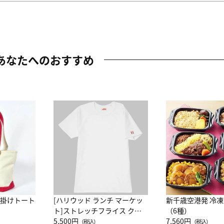
あなたへのおすすめ
肩掛けトート
[ハリウッド ランチ マーケッ
新千歳空港発 冷
ト]ストレッチフライス クル
（6種）
ーネック別注半袖Ｔシャツ
5,500円
7,560円
（税込）
（税込）