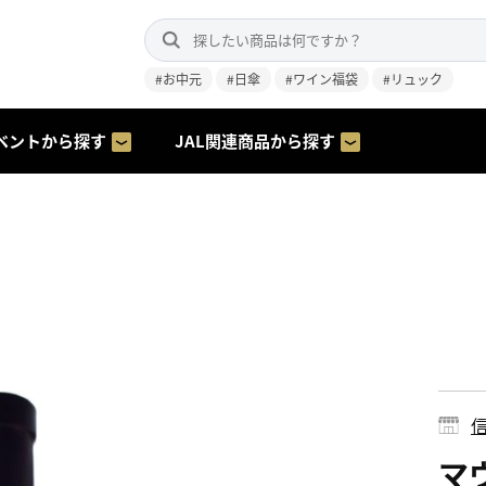
#お中元
#日傘
#ワイン福袋
#リュック
ベントから探す
JAL関連商品から探す
マ