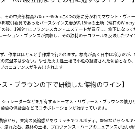
その中央部標高270ｍ～490ｍに3つの畑に分かれてマウント・ヴィ
取引委員であったバースタイン夫妻が約15haの土地（現在のWinery 
その後、1989年にフランシスカン・エステートが買収し、傘下になって
にコンステレーション・ブランズが買収し、その独特のテロワールを反映したワ
ず、作業はほとんど手作業で行われます。標高が高く日中は冷涼だが、
夜の気温差は少ない。やせた火山性土壌で小粒の凝縮された葡萄となり
ブのニュアンスが生み出されます。
ース・ブラウンの下で研鑚した傑物のワイン】
。シュレーダーなどを所有するトーマス・リヴァース・ブラウンの懐刀と
に葡萄の供給面などでコラボレーションが始まっています。
農家から。果実の凝縮感がありリッチでフルボディ。堅牢ながらシルキ
、濡れた石、森林の土壌、プロヴァンス・ハーブのニュアンスが長い余