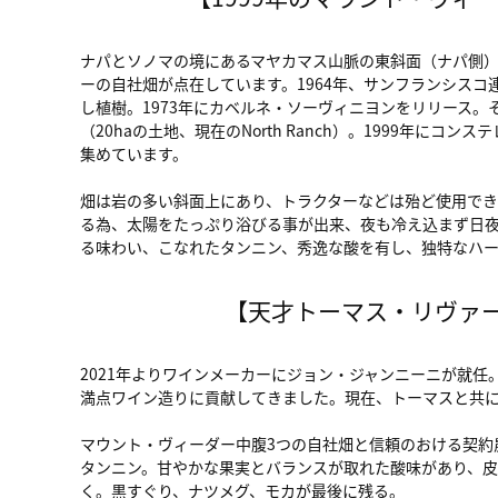
ナパとソノマの境にあるマヤカマス山脈の東斜面（ナパ側）、
ーの自社畑が点在しています。1964年、サンフランシスコ連邦
し植樹。1973年にカベルネ・ソーヴィニヨンをリリース。
（20haの土地、現在のNorth Ranch）。1999年
集めています。
畑は岩の多い斜面上にあり、トラクターなどは殆ど使用でき
る為、太陽をたっぷり浴びる事が出来、夜も冷え込まず日
る味わい、こなれたタンニン、秀逸な酸を有し、独特なハー
【天才トーマス・リヴァ
2021年よりワインメーカーにジョン・ジャンニーニが就任
満点ワイン造りに貢献してきました。現在、トーマスと共
マウント・ヴィーダー中腹3つの自社畑と信頼のおける契約
タンニン。甘やかな果実とバランスが取れた酸味があり、皮
く。黒すぐり、ナツメグ、モカが最後に残る。