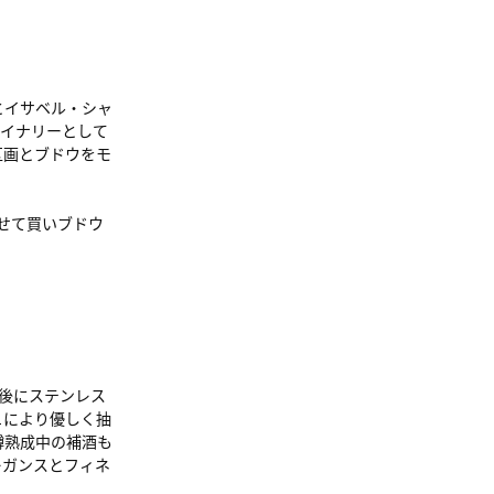
』
とイサベル・シャ
ワイナリーとして
の区画とブドウをモ
せて買いブドウ
後にステンレス
ュにより優しく抽
樽熟成中の補酒も
レガンスとフィネ