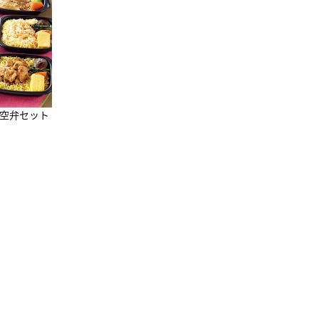
10,800円
（税込）
凍空弁セット
[マーナxJALショ
グ]Shupatto
グ Drop JAL客
3,960円
（税込）
（LC）スカーフ