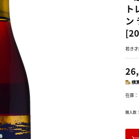
ト
ン
[2
若き才
26
積算
在庫
購入数