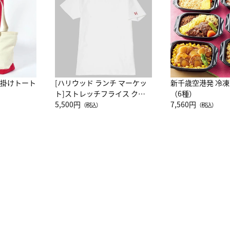
肩掛けトート
[ハリウッド ランチ マーケッ
新千歳空港発 冷
ト]ストレッチフライス クル
（6種）
ーネック別注半袖Ｔシャツ
5,500円
7,560円
（税込）
（税込）