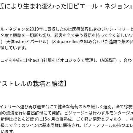
氏により生まれ変わった旧ピエール・ネジョン
ル・ネジョンを2019年に買収したのは医療業界出身のジャン・マリー
知名度と販路を一切断ち切り、顧客を全て失う覚悟を持って全く新しい
体astre)とパーセル(＝区画parcelles)を組み合わせた造語で畑
象徴しています。
ュイを中心に14haの自社畑をビオロジックで管理し（AB認証）、合わ
ザストレルの栽培と醸造】
ワイナリーへ運び再び選果台にて健全な葡萄のみを厳しく選別。全て徐梗
日間の浸漬を行い自然酵母にて発酵。ピジャージュは行わずルモンタージ
新樽はほとんど使ずに15ヶ月の樽熟成、ごく軽い清澄とフィルター。
特級まで全てのワインは基本同様に醸造され、ピノ・ノワールの持つエ
ています。