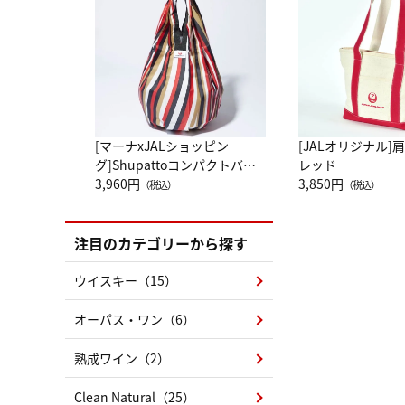
[マーナxJALショッピン
[JALオリジナル]
グ]Shupattoコンパクトバッ
レッド
グ Drop JAL客室乗務員
3,960円
3,850円
（税込）
（税込）
（LC）スカーフ柄
注目のカテゴリーから探す
ウイスキー（15）
オーパス・ワン（6）
熟成ワイン（2）
Clean Natural（25）