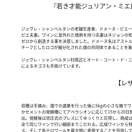
『若き才能ジュリアン・ミエ
ジュヴレ・シャンベルタンの老舗生産者、ドメーヌ・ピエー
ピエ夫妻。ワインに並外れた情熱を持つ夫妻はネジョンの
ゼロから創造する事を決意しました。ドメーヌ名はアストル(＝天
チーフとしたロゴが細分化された畑の共同体であることを
ジュヴレ・シャンベルタン村周辺とオート・コート・ド・ニ
によるネゴスも手掛けています。
【レ
収穫は手摘み、畑での選果を行った後に6kgの小さな箱で
かセメントの発酵槽にてアペラシオンに応じて15から20
出。発酵後は空圧式のプレスにてゆっくりと圧搾し、熟成は
全て同じワインで行い細部までこだわる。広域ワインから
ス、そして各テロワールを最大限に表現することを目指し