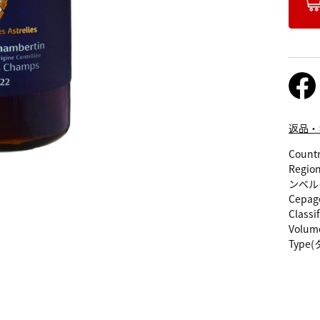
返品・
Count
Regio
ンベル
Cepag
Classi
Volum
Type