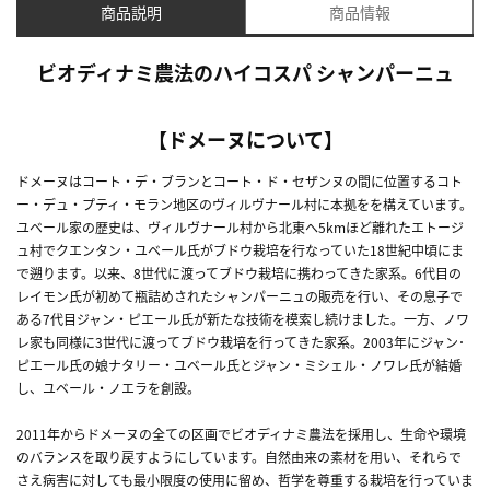
商品説明
商品情報
ビオディナミ農法のハイコスパ シャンパーニュ
【ドメーヌについて】
ドメーヌはコート・デ・ブランとコート・ド・セザンヌの間に位置するコト
ー・デュ・プティ・モラン地区のヴィルヴナール村に本拠をを構えています。
ユベール家の歴史は、ヴィルヴナール村から北東へ5kmほど離れたエトージ
ュ村でクエンタン・ユベール氏がブドウ栽培を行なっていた18世紀中頃にま
で遡ります。以来、8世代に渡ってブドウ栽培に携わってきた家系。6代目の
レイモン氏が初めて瓶詰めされたシャンパーニュの販売を行い、その息子で
ある7代目ジャン・ピエール氏が新たな技術を模索し続けました。一方、ノワ
レ家も同様に3世代に渡ってブドウ栽培を行ってきた家系。2003年にジャン･
ピエール氏の娘ナタリー・ユベール氏とジャン・ミシェル・ノワレ氏が結婚
し、ユベール・ノエラを創設。
2011年からドメーヌの全ての区画でビオディナミ農法を採用し、生命や環境
のバランスを取り戻すようにしています。自然由来の素材を用い、それらで
さえ病害に対しても最小限度の使用に留め、哲学を尊重する栽培を行っていま