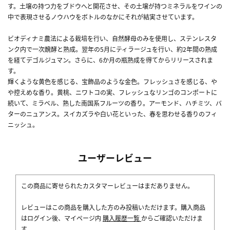
す。土壌の持つ力をブドウへと開花させ、その土壌が持つミネラルをワインの
中で表現させるノウハウをボトルのなかにそれが結実させています。
ビオディナミ農法による栽培を行い、自然酵母のみを使用し、ステンレスタ
ンク内で一次醗酵と熟成。翌年の5月にティラージュを行い、約2年間の熟成
を経てデゴルジュマン。さらに、6か月の瓶熟成を得てからリリースされま
す。
輝くような黄色を感じる、宝飾品のような金色。フレッシュさを感じる、や
や控えめな香り。黄桃、ニワトコの実、フレッシュなリンゴのコンポートに
続いて、ミラベル、熟した南国系フルーツの香り。アーモンド、ハチミツ、バ
ターのニュアンス。スイカズラや白い花といった、春を思わせる香りのフィ
ニッシュ。
ユーザーレビュー
この商品に寄せられたカスタマーレビューはまだありません。
レビューはこの商品を購入した方のみ投稿いただけます。購入商品
はログイン後、マイページ内
購入履歴一覧
からご確認いただけま
す。