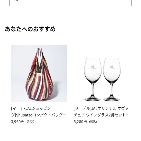
あなたへのおすすめ
[
ス
ク
5,
[マーナxJALショッピン
[リーデル]JALオリジナル オヴァ
グ]Shupattoコンパクトバッグ
チュア ワイングラス2脚セット
Drop JAL客室乗務員（LC）スカ
3,960円
（レッドワイン）
5,280円
（税込）
（税込）
ーフ柄