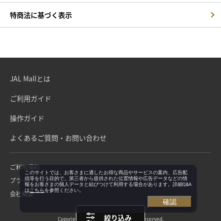
特商法に基づく表示
JAL Mallとは
ご利用ガイド
操作ガイド
よくあるご質問・お問い合わせ
ご利用規約
このサイトでは、お客さまに適したお得な商品やサービスの案内、広告配
信等を行う目的で、第三者から提供された位置情報や広告データなどの情
プライバシーポリシー
報をお客さまの個人データと結びつけて利用する場合があります。詳細Q&A
は
こちら
を参照ください。
会社概要
確認
絞り込み
Copyright©Japan Airlines. All rights reserved.