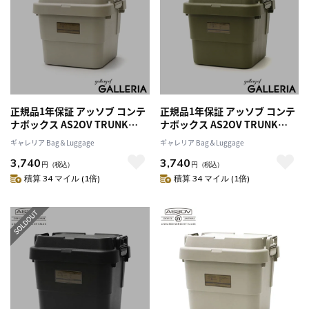
正規品1年保証 アッソブ コンテ
正規品1年保証 アッソブ コンテ
ナボックス AS2OV TRUNK
ナボックス AS2OV TRUNK
CARGO CONTAINER コンテナ
CARGO CONTAINER コンテナ
ギャレリア Bag＆Luggage
ギャレリア Bag＆Luggage
30L 縦型 (30L/HIGH) トランク
30L 縦型 (30L/HIGH) トランク
3,740
3,740
カーゴ マルチボックス 収納ケ
カーゴ マルチボックス 収納ケ
円
（税込）
円
（税込）
ース 蓋付き キャンプ BBQ アウ
ース 蓋付き キャンプ BBQ アウ
積算 34 マイル (1倍)
積算 34 マイル (1倍)
トドア キャンプ用品 ASSOV
トドア キャンプ用品 ASSOV
272108
272108