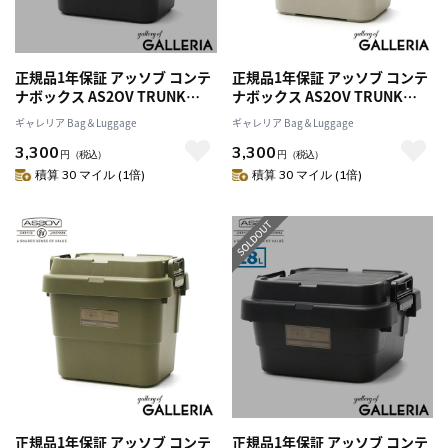
正規品1年保証 アッソブ コンテ
正規品1年保証 アッソブ コンテ
ナボックス AS2OV TRUNK
ナボックス AS2OV TRUNK
CARGO CONTAINER コンテナ
CARGO CONTAINER コンテナ
ギャレリア Bag＆Luggage
ギャレリア Bag＆Luggage
22L トランクカーゴ マルチボッ
22L トランクカーゴ マルチボッ
3,300
3,300
クス キャンプ 収納ケース アウ
クス キャンプ 収納ケース アウ
円
（税込）
円
（税込）
トドア 蓋付き スタッキングボ
トドア 蓋付き スタッキングボ
積算 30 マイル (1倍)
積算 30 マイル (1倍)
ックス BBQ キャンプ用品
ックス BBQ キャンプ用品
ASSOV 272109
ASSOV 272109
正規品1年保証 アッソブ コンテ
正規品1年保証 アッソブ コンテ