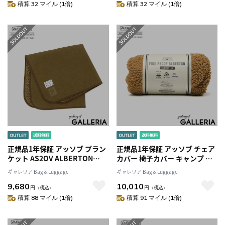
ス アウトドア 蓋付き スタッキ
ス アウトドア 蓋付き スタッキ
積算 32 マイル (1倍)
積算 32 マイル (1倍)
ングボックス BBQ キャンプ用
ングボックス BBQ キャンプ用
品 ASSOV 272112
品 ASSOV 272112
正規品1年保証 アッソブ ブラン
正規品1年保証 アッソブ チェア
ケット AS2OV ALBERTON
カバー 椅子カバー キャンプ 背
FIRE PROOF BLANKET Sサイ
もたれ 座面 おしゃれ 一人掛け
ギャレリア Bag＆Luggage
ギャレリア Bag＆Luggage
ズ 毛布 ひざ掛け 難燃 燃えにく
大きめ あったか AS2OV チェア
9,680
10,010
い 暖かい 裏ボア 発熱 耐久性 北
椅子 カバー ボア 難燃 発熱 暖か
円
（税込）
円
（税込）
欧 キャンプ アウトドア ブラン
い Sサイズ アウトドア ASSOV
積算 88 マイル (1倍)
積算 91 マイル (1倍)
ド 日本製 メンズ レディース
FIRE PROOF ALBERTON
222100
CHAIR COVER Ssize 222105