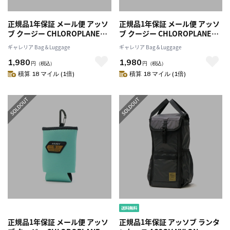
正規品1年保証 メール便 アッソ
正規品1年保証 メール便 アッソ
ブ クージー CHLOROPLANE
ブ クージー CHLOROPLANE
AS2OV ORIGINAL KOOZIE ド
AS2OV ORIGINAL KOOZIE ド
ギャレリア Bag＆Luggage
ギャレリア Bag＆Luggage
リンクホルダー ボトルホルダー
リンクホルダー ボトルホルダー
1,980
1,980
CHLOROPLANE SERIES 保冷
CHLOROPLANE SERIES 保冷
円
（税込）
円
（税込）
保温 水滴防止 防水 撥水 缶 カバ
保温 水滴防止 防水 撥水 缶 カバ
積算 18 マイル (1倍)
積算 18 マイル (1倍)
ー アウトドア キャンプ 362100
ー アウトドア キャンプ 362100
正規品1年保証 メール便 アッソ
正規品1年保証 アッソブ ランタ