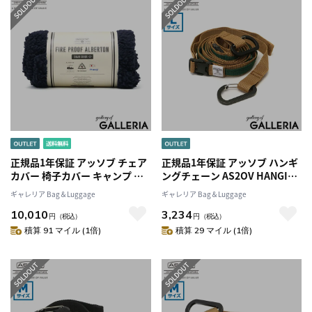
正規品1年保証 アッソブ チェア
正規品1年保証 アッソブ ハンギ
カバー 椅子カバー キャンプ 背
ングチェーン AS2OV HANGING
もたれ 座面 おしゃれ 一人掛け
CHAIN Lサイズ 吊り下げ 収納
ギャレリア Bag＆Luggage
ギャレリア Bag＆Luggage
大きめ あったか AS2OV チェア
物干し デイジーチェーン ロー
10,010
3,234
椅子 カバー ボア 難燃 発熱 暖か
プ ランタン 車内 車中泊 キャン
円
（税込）
円
（税込）
い Sサイズ アウトドア ASSOV
プ テント レジャー アウトドア
積算 91 マイル (1倍)
積算 29 マイル (1倍)
FIRE PROOF ALBERTON
ASSOV 992101
CHAIR COVER Ssize 222105