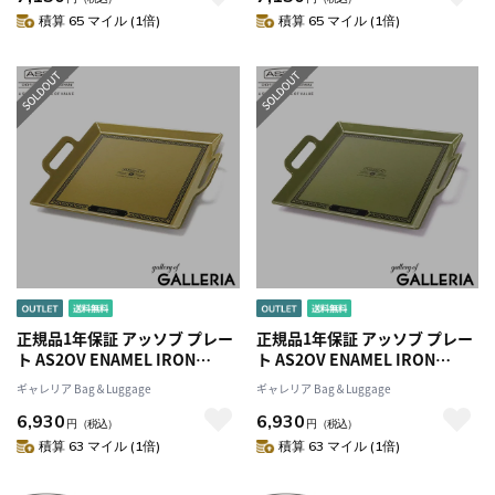
ト 鍋 クッカー 持ち運び 収納袋
ト 鍋 クッカー 持ち運び 収納袋
積算 65 マイル (1倍)
積算 65 マイル (1倍)
料理 調理 アウトドア キャンプ
料理 調理 アウトドア キャンプ
502200
502200
正規品1年保証 アッソブ プレー
正規品1年保証 アッソブ プレー
ト AS2OV ENAMEL IRON
ト AS2OV ENAMEL IRON
PLATE ホーロー フライパン 鉄
PLATE ホーロー フライパン 鉄
ギャレリア Bag＆Luggage
ギャレリア Bag＆Luggage
板 調理 料理 錆びにくい 琺瑯 角
板 調理 料理 錆びにくい 琺瑯 角
6,930
6,930
型 皿 IH対応 直火 クッカー
型 皿 IH対応 直火 クッカー
円
（税込）
円
（税込）
BBQ キャンプ アウトドア ブラ
BBQ キャンプ アウトドア ブラ
積算 63 マイル (1倍)
積算 63 マイル (1倍)
ンド 442200
ンド 442200