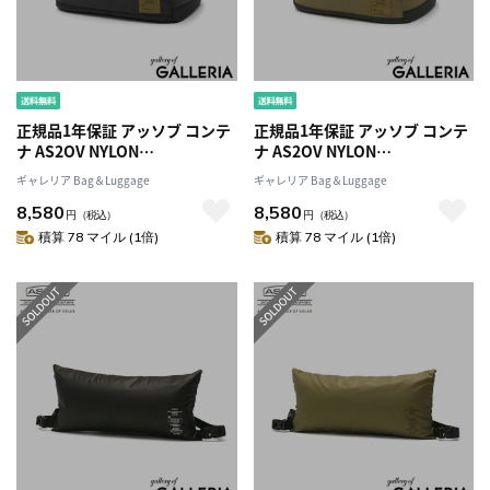
正規品1年保証 アッソブ コンテ
正規品1年保証 アッソブ コンテ
ナ AS2OV NYLON
ナ AS2OV NYLON
POLYCARBONATE
POLYCARBONATE
ギャレリア Bag＆Luggage
ギャレリア Bag＆Luggage
CONTAINER BOX(SS) コンテナ
CONTAINER BOX(SS) コンテナ
8,580
8,580
ボックス SSサイズ バッグ コン
ボックス SSサイズ バッグ コン
円
（税込）
円
（税込）
テナバッグ カメラ カメラバッ
テナバッグ カメラ カメラバッ
積算 78 マイル (1倍)
積算 78 マイル (1倍)
グ 収納 仕切り 防水 アウトドア
グ 収納 仕切り 防水 アウトドア
キャンプ キャンプ用品 152037
キャンプ キャンプ用品 152037