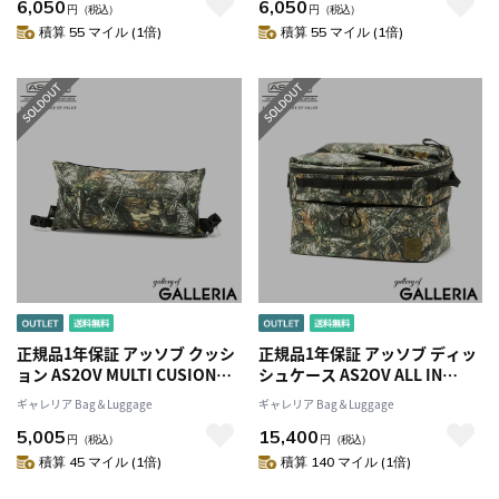
6,050
6,050
ッシュ カバー 収納ケース 防水
ッシュ カバー 収納ケース 防水
円
（税込）
円
（税込）
軽量 携帯用 アウトドア キャン
軽量 携帯用 アウトドア キャン
積算 55 マイル (1倍)
積算 55 マイル (1倍)
プ ピクニック ASSOV メンズ レ
プ ピクニック ASSOV メンズ レ
ディース 382200
ディース 382200
正規品1年保証 アッソブ クッシ
正規品1年保証 アッソブ ディッ
ョン AS2OV MULTI CUSION
シュケース AS2OV ALL IN
CAMO ORIGINAL CAMO
DISH CASE CAMO ORIGINAL
ギャレリア Bag＆Luggage
ギャレリア Bag＆Luggage
POLYCA SERIES オリジナル カ
CAMO POLYCA SERIES オール
5,005
15,400
モ マルチクッション 枕 まくら
イン ディッシュケース 食器 収
円
（税込）
円
（税込）
軽量 持ち運び キャンプ アウト
納 ネット お皿 キッチンツール
積算 45 マイル (1倍)
積算 140 マイル (1倍)
ドア BBQ レジャー 旅行 トラベ
カトラリー キャンプ アウトド