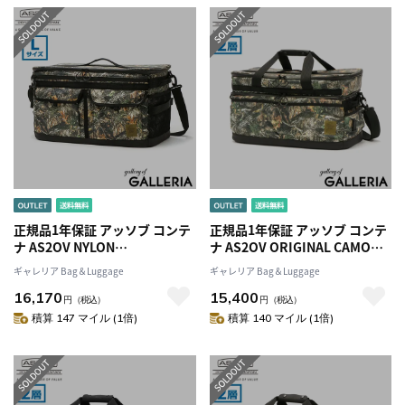
ル ASSOV 382103CAMO
ア 382101CAMO
正規品1年保証 アッソブ コンテ
正規品1年保証 アッソブ コンテ
ナ AS2OV NYLON
ナ AS2OV ORIGINAL CAMO
POLYCARBONATE
POLYCA SERIES 2ROOM
ギャレリア Bag＆Luggage
ギャレリア Bag＆Luggage
CONTAINER L SIZE CAMO コン
CONTAINER CAMO コンテナボ
16,170
15,400
テナボックス Lサイズ バッグ コ
ックス 収納 仕切り 防水 2段式
円
（税込）
円
（税込）
ンテナバッグ 収納 仕切り 蓋付
キャンプ バッグ ショルダー付
積算 147 マイル (1倍)
積算 140 マイル (1倍)
き 防水 アウトドア キャンプ キ
き アウトドア キャンプ用品
ャンプ用品 152034CAMO
152213CAMO