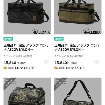
正規品1年保証 アッソブ コンテ
正規品1年保証 アッソブ コンテ
ナ AS2OV NYLON
ナ AS2OV NYLON
POLYCARBONATE SERIES
POLYCARBONATE SERIES
ギャレリア Bag＆Luggage
ギャレリア Bag＆Luggage
2ROOM CONTAINER コンテナ
2ROOM CONTAINER コンテナ
15,840
15,840
ボックス 収納 仕切り 防水 2段
ボックス 収納 仕切り 防水 2段
円
（税込）
円
（税込）
式 キャンプ バッグ ショルダー
式 キャンプ バッグ ショルダー
積算 144 マイル (1倍)
積算 144 マイル (1倍)
付き アウトドア キャンプ用品
付き アウトドア キャンプ用品
152213
152213