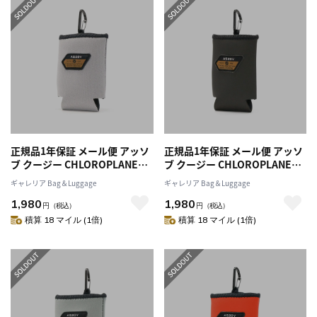
正規品1年保証 メール便 アッソ
正規品1年保証 メール便 アッソ
ブ クージー CHLOROPLANE
ブ クージー CHLOROPLANE
AS2OV ORIGINAL KOOZIE ド
AS2OV ORIGINAL KOOZIE ド
ギャレリア Bag＆Luggage
ギャレリア Bag＆Luggage
リンクホルダー ボトルホルダー
リンクホルダー ボトルホルダー
1,980
1,980
CHLOROPLANE SERIES 保冷
CHLOROPLANE SERIES 保冷
円
（税込）
円
（税込）
保温 水滴防止 防水 撥水 缶 カバ
保温 水滴防止 防水 撥水 缶 カバ
積算 18 マイル (1倍)
積算 18 マイル (1倍)
ー アウトドア キャンプ 362100
ー アウトドア キャンプ 362100