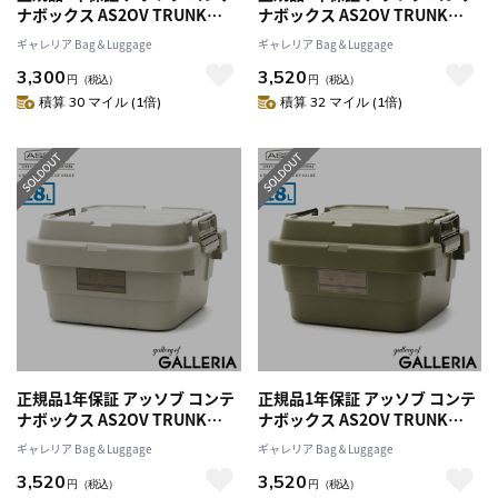
ナボックス AS2OV TRUNK
ナボックス AS2OV TRUNK
CARGO CONTAINER コンテナ
CARGO CONTAINER コンテナ
ギャレリア Bag＆Luggage
ギャレリア Bag＆Luggage
22L トランクカーゴ マルチボッ
18L LOW トランクカーゴ マル
3,300
3,520
クス キャンプ 収納ケース アウ
チボックス キャンプ 収納ケー
円
（税込）
円
（税込）
トドア 蓋付き スタッキングボ
ス アウトドア 蓋付き スタッキ
積算 30 マイル (1倍)
積算 32 マイル (1倍)
ックス BBQ キャンプ用品
ングボックス BBQ キャンプ用
ASSOV 272109
品 ASSOV 272112
正規品1年保証 アッソブ コンテ
正規品1年保証 アッソブ コンテ
ナボックス AS2OV TRUNK
ナボックス AS2OV TRUNK
CARGO CONTAINER コンテナ
CARGO CONTAINER コンテナ
ギャレリア Bag＆Luggage
ギャレリア Bag＆Luggage
18L LOW トランクカーゴ マル
18L LOW トランクカーゴ マル
3,520
3,520
チボックス キャンプ 収納ケー
チボックス キャンプ 収納ケー
円
（税込）
円
（税込）