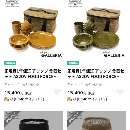
正規品1年保証 アッソブ 食器セ
正規品1年保証 アッソブ 食器セ
ット AS2OV FOOD FORCE
ット AS2OV FOOD FORCE
CAMPING MEAL KIT プレート
CAMPING MEAL KIT プレート
ギャレリア Bag＆Luggage
ギャレリア Bag＆Luggage
セット ディッシュケース 皿入
セット ディッシュケース 皿入
15,400
15,400
れ 収納ケース カトラリーケー
れ 収納ケース カトラリーケー
円
（税込）
円
（税込）
ス お皿 ボウル マグ 4人用 キャ
ス お皿 ボウル マグ 4人用 キャ
積算 140 マイル (1倍)
積算 140 マイル (1倍)
リーバッグ付き BBQ キャンプ
リーバッグ付き BBQ キャンプ
アウトドア 982100
アウトドア 982100