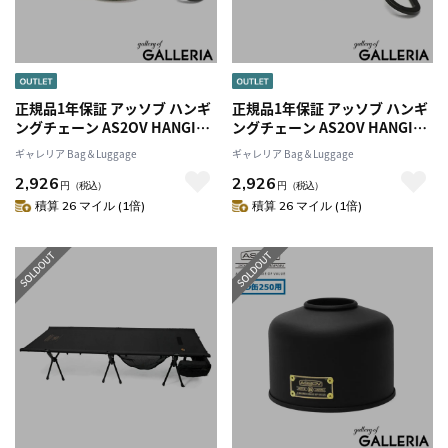
正規品1年保証 アッソブ ハンギ
正規品1年保証 アッソブ ハンギ
ングチェーン AS2OV HANGING
ングチェーン AS2OV HANGING
CHAIN Mサイズ 吊り下げ 収納
CHAIN Mサイズ 吊り下げ 収納
ギャレリア Bag＆Luggage
ギャレリア Bag＆Luggage
物干し デイジーチェーン ロー
物干し デイジーチェーン ロー
2,926
2,926
プ ランタン 車内 車中泊 キャン
プ ランタン 車内 車中泊 キャン
円
（税込）
円
（税込）
プ テント レジャー アウトドア
プ テント レジャー アウトドア
積算 26 マイル (1倍)
積算 26 マイル (1倍)
ASSOV 992100
ASSOV 992100