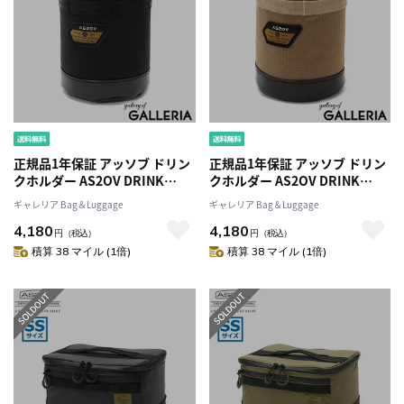
正規品1年保証 アッソブ ドリン
正規品1年保証 アッソブ ドリン
クホルダー AS2OV DRINK
クホルダー AS2OV DRINK
HOLDER LANTERN STAND
HOLDER LANTERN STAND
ギャレリア Bag＆Luggage
ギャレリア Bag＆Luggage
OPTION ランタンスタンド オプ
OPTION ランタンスタンド オプ
4,180
4,180
ション ボトルホルダー ペット
ション ボトルホルダー ペット
円
（税込）
円
（税込）
ボトル 保温 保冷 手持ち 軽量 高
ボトル 保温 保冷 手持ち 軽量 高
積算 38 マイル (1倍)
積算 38 マイル (1倍)
耐久性 キャンプ BBQ アウトド
耐久性 キャンプ BBQ アウトド
ア ASSOV 152204
ア ASSOV 152204