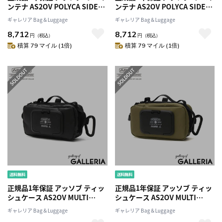
ンテナ AS2OV POLYCA SIDE
ンテナ AS2OV POLYCA SIDE
CONTAINER マルチコンテナ 小
CONTAINER マルチコンテナ 小
ギャレリア Bag＆Luggage
ギャレリア Bag＆Luggage
物入れ キャンプ 収納ボックス
物入れ キャンプ 収納ボックス
8,712
8,712
防水 USB USBポート 収納 BBQ
防水 USB USBポート 収納 BBQ
円
（税込）
円
（税込）
アウトドア ASSOV キャンプ用
アウトドア ASSOV キャンプ用
積算 79 マイル (1倍)
積算 79 マイル (1倍)
品 ソロキャンプ 152203
品 ソロキャンプ 152203
正規品1年保証 アッソブ ティッ
正規品1年保証 アッソブ ティッ
シュケース AS2OV MULTI
シュケース AS2OV MULTI
TISSUE CASE ウェットティッ
TISSUE CASE ウェットティッ
ギャレリア Bag＆Luggage
ギャレリア Bag＆Luggage
シュケース 両面 ポケットティ
シュケース 両面 ポケットティ