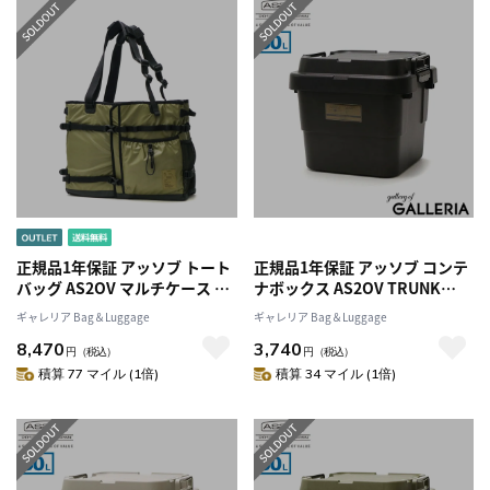
152103
正規品1年保証 アッソブ トート
正規品1年保証 アッソブ コンテ
バッグ AS2OV マルチケース マ
ナボックス AS2OV TRUNK
ルチトート NYLON
CARGO CONTAINER コンテナ
ギャレリア Bag＆Luggage
ギャレリア Bag＆Luggage
POLYCARBONATE MULTI
30L 縦型 (30L/HIGH) トランク
8,470
3,740
CAMPING TOTE マルチ キャン
カーゴ マルチボックス 収納ケ
円
（税込）
円
（税込）
ピング ケース キャンプ アウト
ース 蓋付き キャンプ BBQ アウ
積算 77 マイル (1倍)
積算 34 マイル (1倍)
ドア BBQ 持ち運び テーブル ツ
トドア キャンプ用品 ASSOV
ーバーナー チェア ASSOV
272108
152103