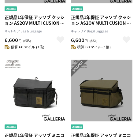
正規品1年保証 アッソブ クッシ
正規品1年保証 アッソブ クッシ
ョン AS2OV MULTI CUSION マ
ョン AS2OV MULTI CUSION マ
ルチクッション 枕 ピロー まく
ルチクッション 枕 ピロー まく
ギャレリア Bag＆Luggage
ギャレリア Bag＆Luggage
ら 防水 軽量 持ち運び キャンプ
ら 防水 軽量 持ち運び キャンプ
6,600
6,600
アウトドア BBQ レジャー 旅行
アウトドア BBQ レジャー 旅行
円
（税込）
円
（税込）
トラベル ASSOV 382103
トラベル ASSOV 382103
積算 60 マイル (1倍)
積算 60 マイル (1倍)
正規品1年保証 アッソブ ミニコ
正規品1年保証 アッソブ ミニコ