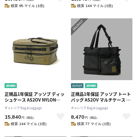
プ用品 ケース 大きめ ファスナ
ャンプ アウトドア 大きめ 防水
積算 95 マイル (1倍)
積算 144 マイル (1倍)
ー ソフト 防水 耐久 ナイロン
お皿 キッチンツール カトラリ
382100
ー ナイロン 382101
正規品1年保証 アッソブ ディッ
正規品1年保証 アッソブ トート
シュケース AS2OV NYLON
バッグ AS2OV マルチケース マ
POLYCARBONATE ALL IN
ルチトート NYLON
ギャレリア Bag＆Luggage
ギャレリア Bag＆Luggage
DISH CASE オール イン ディッ
POLYCARBONATE MULTI
15,840
8,470
シュ ケース 食器 収納 ネット キ
CAMPING TOTE マルチ キャン
円
（税込）
円
（税込）
ャンプ アウトドア 大きめ 防水
ピング ケース キャンプ アウト
積算 144 マイル (1倍)
積算 77 マイル (1倍)
お皿 キッチンツール カトラリ
ドア BBQ 持ち運び テーブル ツ
ー ナイロン 382101
ーバーナー チェア ASSOV