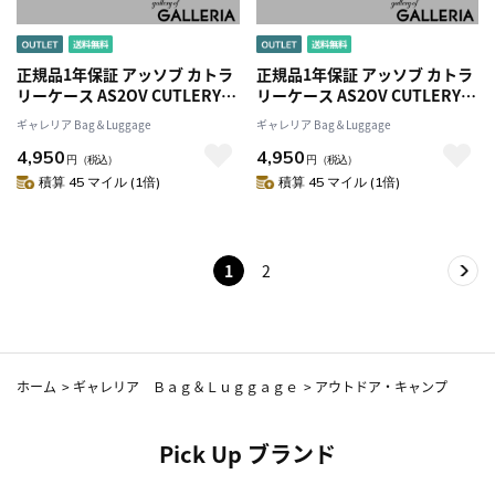
正規品1年保証 アッソブ カトラ
正規品1年保証 アッソブ カトラ
リーケース AS2OV CUTLERY
リーケース AS2OV CUTLERY
CASE カトラリー 食器ケース 布
CASE カトラリー 食器ケース 布
ギャレリア Bag＆Luggage
ギャレリア Bag＆Luggage
収納ケース 箸 スプーン フォー
収納ケース 箸 スプーン フォー
4,950
4,950
ク 携帯 ポーチ 軽量 ファスナー
ク 携帯 ポーチ 軽量 ファスナー
円
（税込）
円
（税込）
防水 X-PAC 通気性 調理 料理 キ
防水 X-PAC 通気性 調理 料理 キ
積算 45 マイル (1倍)
積算 45 マイル (1倍)
ャンプ BBQ アウトドア ASSOV
ャンプ BBQ アウトドア ASSOV
ブランド 992202
ブランド 992202
1
2
ホーム
>
ギャレリア Ｂａｇ＆Ｌｕｇｇａｇｅ
>
アウトドア・キャンプ
Pick Up ブランド