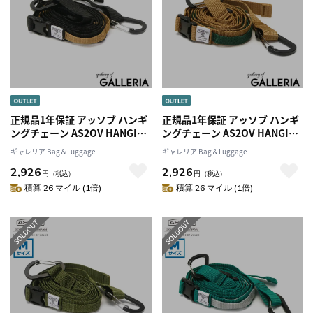
正規品1年保証 アッソブ ハンギ
正規品1年保証 アッソブ ハンギ
ングチェーン AS2OV HANGING
ングチェーン AS2OV HANGING
CHAIN Mサイズ 吊り下げ 収納
CHAIN Mサイズ 吊り下げ 収納
ギャレリア Bag＆Luggage
ギャレリア Bag＆Luggage
物干し デイジーチェーン ロー
物干し デイジーチェーン ロー
2,926
2,926
プ ランタン 車内 車中泊 キャン
プ ランタン 車内 車中泊 キャン
円
（税込）
円
（税込）
プ テント レジャー アウトドア
プ テント レジャー アウトドア
積算 26 マイル (1倍)
積算 26 マイル (1倍)
ASSOV 992100
ASSOV 992100