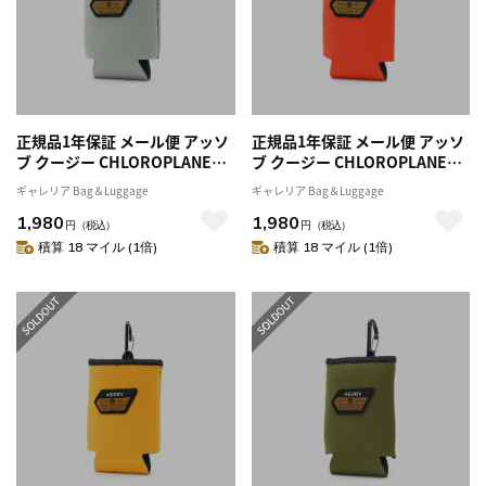
正規品1年保証 メール便 アッソ
正規品1年保証 メール便 アッソ
ブ クージー CHLOROPLANE
ブ クージー CHLOROPLANE
AS2OV ORIGINAL KOOZIE ド
AS2OV ORIGINAL KOOZIE ド
ギャレリア Bag＆Luggage
ギャレリア Bag＆Luggage
リンクホルダー ボトルホルダー
リンクホルダー ボトルホルダー
1,980
1,980
CHLOROPLANE SERIES 保冷
CHLOROPLANE SERIES 保冷
円
（税込）
円
（税込）
保温 水滴防止 防水 撥水 缶 カバ
保温 水滴防止 防水 撥水 缶 カバ
積算 18 マイル (1倍)
積算 18 マイル (1倍)
ー アウトドア キャンプ 362100
ー アウトドア キャンプ 362100