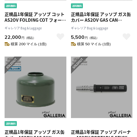
正規品1年保証 アッソブ コット
正規品1年保証 アッソブ ガス缶
AS2OV FOLDING COT フォール
カバー AS2OV GAS CAN
ディングコット 簡易ベッド
COVER for 250g PLATE OD缶
ギャレリア Bag＆Luggage
ギャレリア Bag＆Luggage
2WAY ハイコット ローコット ワ
カバー 250用 OD缶 カバー スチ
22,000
5,500
イド 折りたたみ 持ち運び コン
ール 鉄 プレート ロゴ 燕三条 燕
円
（税込）
円
（税込）
パクト 耐荷重150kg ナイロン
市 日本製 アウトドア キャンプ
積算 200 マイル (1倍)
積算 50 マイル (1倍)
キャンプ アウトドア 492200
用品 302100
正規品1年保証 アッソブ ガス缶
正規品1年保証 アッソブ バーナ