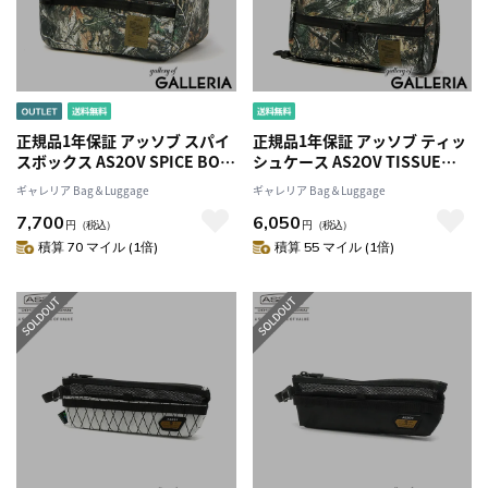
正規品1年保証 アッソブ スパイ
正規品1年保証 アッソブ ティッ
スボックス AS2OV SPICE BOX
シュケース AS2OV TISSUE
CAMO ORIGINAL CAMO
CASE CAMO ORIGINAL CAMO
ギャレリア Bag＆Luggage
ギャレリア Bag＆Luggage
POLYCA SERIES 調味料入れ ケ
POLYCA SERIES ボックスティ
7,700
6,050
ース 収納バッグ 小物入れ 軽量
ッシュ ケース 車 吊り下げ 持ち
円
（税込）
円
（税込）
仕切り付き カモ キャンプ バー
運び ティッシュ カバー ファス
積算 70 マイル (1倍)
積算 55 マイル (1倍)
ベキュー BBQ 料理 メンズ レデ
ナー 防水 軽量 アウトドア キャ
ィース 152039CAMO
ンプ ピクニック 992205