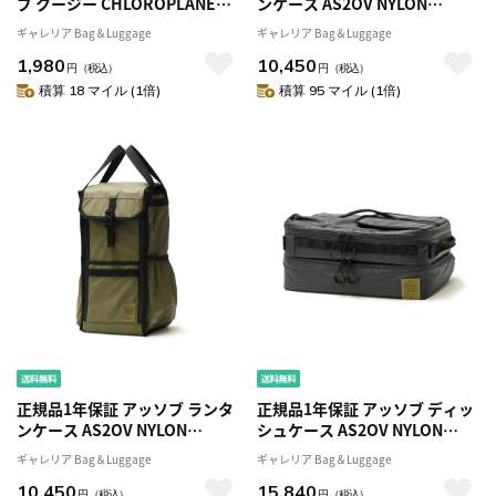
ブ クージー CHLOROPLANE
ンケース AS2OV NYLON
AS2OV ORIGINAL KOOZIE ド
POLYCARBONATE LANTERN
ギャレリア Bag＆Luggage
ギャレリア Bag＆Luggage
リンクホルダー ボトルホルダー
CASE ナイロンポリカーボネー
1,980
10,450
CHLOROPLANE SERIES 保冷
ト ランタン 収納ケース キャン
円
（税込）
円
（税込）
保温 水滴防止 防水 撥水 缶 カバ
プ用品 ケース 大きめ ファスナ
積算 18 マイル (1倍)
積算 95 マイル (1倍)
ー アウトドア キャンプ 362100
ー ソフト 防水 耐久 ナイロン
382100
正規品1年保証 アッソブ ランタ
正規品1年保証 アッソブ ディッ
ンケース AS2OV NYLON
シュケース AS2OV NYLON
POLYCARBONATE LANTERN
POLYCARBONATE ALL IN
ギャレリア Bag＆Luggage
ギャレリア Bag＆Luggage
CASE ナイロンポリカーボネー
DISH CASE オール イン ディッ
10,450
15,840
ト ランタン 収納ケース キャン
シュ ケース 食器 収納 ネット キ
円
（税込）
円
（税込）