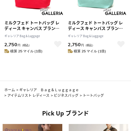
ミルクフェド トートバッグ レ
ミルクフェド トートバッグ レ
ディース キャンバス ブランド
ディース キャンバス ブランド
MILKFED. 小さめ 軽量 軽い マ
MILKFED. 小さめ 軽量 軽い マ
ギャレリア Bag＆Luggage
ギャレリア Bag＆Luggage
チ 横 横型 ミニ ミニトート お弁
チ 横 横型 ミニ ミニトート お弁
2,750
2,750
当バッグ 可愛い かわいい おし
当バッグ 可愛い かわいい おし
円
（税込）
円
（税込）
ゃれ カジュアル OUI MINI
ゃれ カジュアル OUI MINI
積算 25 マイル (1倍)
積算 25 マイル (1倍)
TOTE 103251053002
TOTE 103251053002
ホーム
>
ギャレリア Ｂａｇ＆Ｌｕｇｇａｇｅ
>
アイテムリスト レディース
>
ビジネスバッグ
>
トートバッグ
Pick Up ブランド