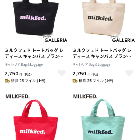
ミルクフェド トートバッグ レ
ミルクフェド トートバッグ レ
ディース キャンバス ブランド
ディース キャンバス ブランド
MILKFED. 小さめ 軽量 軽い マ
MILKFED. 小さめ 軽量 軽い マ
ギャレリア Bag＆Luggage
ギャレリア Bag＆Luggage
チ 横 横型 ミニ ミニトート お弁
チ 横 横型 ミニ ミニトート お弁
2,750
2,750
当バッグ 可愛い かわいい おし
当バッグ 可愛い かわいい おし
円
（税込）
円
（税込）
ゃれ カジュアル OUI MINI
ゃれ カジュアル OUI MINI
積算 25 マイル (1倍)
積算 25 マイル (1倍)
TOTE 103251053002
TOTE 103251053002