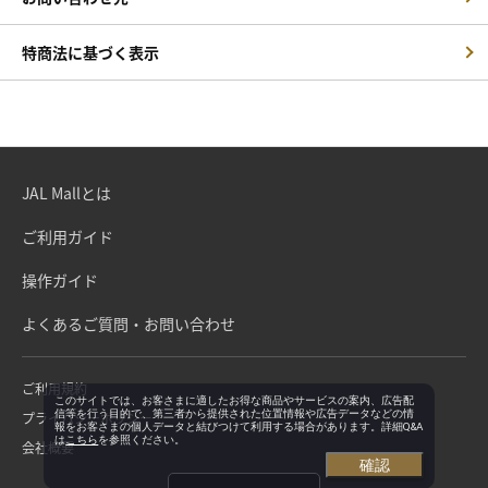
特商法に基づく表示
JAL Mallとは
ご利用ガイド
操作ガイド
よくあるご質問・お問い合わせ
ご利用規約
このサイトでは、お客さまに適したお得な商品やサービスの案内、広告配
信等を行う目的で、第三者から提供された位置情報や広告データなどの情
プライバシーポリシー
報をお客さまの個人データと結びつけて利用する場合があります。詳細Q&A
は
こちら
を参照ください。
会社概要
確認