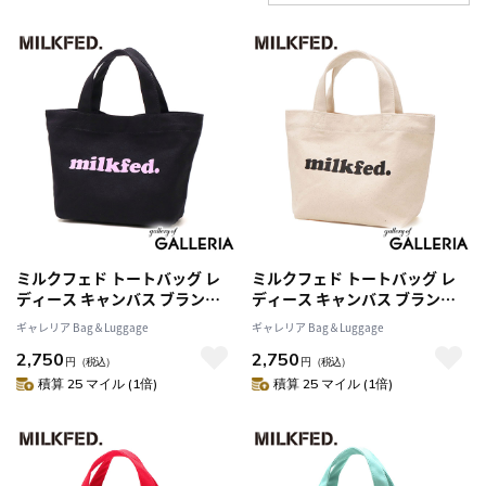
ミルクフェド トートバッグ レ
ミルクフェド トートバッグ レ
ディース キャンバス ブランド
ディース キャンバス ブランド
MILKFED. 小さめ 軽量 軽い マ
MILKFED. 小さめ 軽量 軽い マ
ギャレリア Bag＆Luggage
ギャレリア Bag＆Luggage
チ 横 横型 ミニ ミニトート お弁
チ 横 横型 ミニ ミニトート お弁
2,750
2,750
当バッグ 可愛い かわいい おし
当バッグ 可愛い かわいい おし
円
（税込）
円
（税込）
ゃれ カジュアル OUI MINI
ゃれ カジュアル OUI MINI
積算 25 マイル (1倍)
積算 25 マイル (1倍)
TOTE 103251053002
TOTE 103251053002