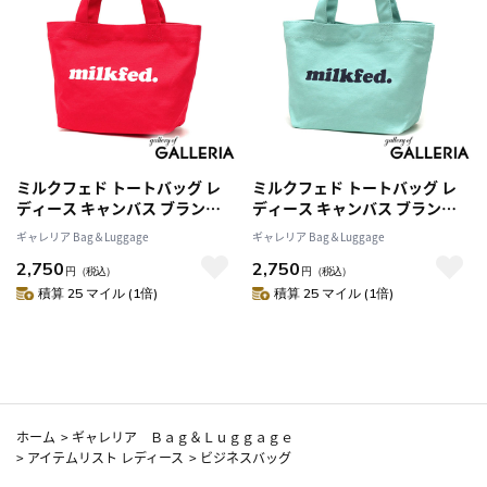
ミルクフェド トートバッグ レ
ミルクフェド トートバッグ レ
ディース キャンバス ブランド
ディース キャンバス ブランド
MILKFED. 小さめ 軽量 軽い マ
MILKFED. 小さめ 軽量 軽い マ
ギャレリア Bag＆Luggage
ギャレリア Bag＆Luggage
チ 横 横型 ミニ ミニトート お弁
チ 横 横型 ミニ ミニトート お弁
2,750
2,750
当バッグ 可愛い かわいい おし
当バッグ 可愛い かわいい おし
円
（税込）
円
（税込）
ゃれ カジュアル OUI MINI
ゃれ カジュアル OUI MINI
積算 25 マイル (1倍)
積算 25 マイル (1倍)
TOTE 103251053002
TOTE 103251053002
ホーム
>
ギャレリア Ｂａｇ＆Ｌｕｇｇａｇｅ
>
アイテムリスト レディース
>
ビジネスバッグ