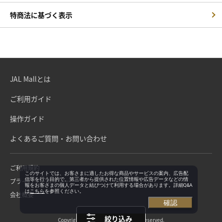
特商法に基づく表示
JAL Mallとは
ご利用ガイド
操作ガイド
よくあるご質問・お問い合わせ
ご利用規約
このサイトでは、お客さまに適したお得な商品やサービスの案内、広告配
信等を行う目的で、第三者から提供された位置情報や広告データなどの情
プライバシーポリシー
報をお客さまの個人データと結びつけて利用する場合があります。詳細Q&A
は
こちら
を参照ください。
会社概要
確認
絞り込み
Copyright©Japan Airlines. All rights reserved.