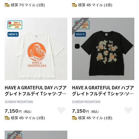
積算 70 マイル (1倍)
積算 65 マイル (1倍)
HAVE A GRATEFUL DAY ハブア
HAVE A GRATEFUL DAY ハブア
グレイトフルデイ Tシャツ-プレ
グレイトフルデイ Tシャツ-ソー
イデッド
メニーローズ
SUNDAY MOUNTAIN
SUNDAY MOUNTAIN
7,150
7,150
円
（税込）
円
（税込）
積算 65 マイル (1倍)
積算 65 マイル (1倍)