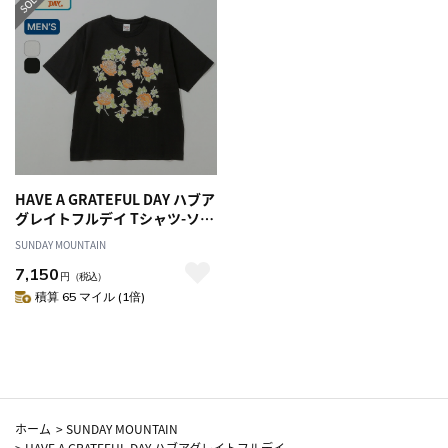
HAVE A GRATEFUL DAY ハブア
グレイトフルデイ Tシャツ-ソー
メニーローズ
SUNDAY MOUNTAIN
7,150
円
（税込）
積算 65 マイル (1倍)
ホーム
>
SUNDAY MOUNTAIN
>
HAVE A GRATEFUL DAY ハブアグレイトフルデイ