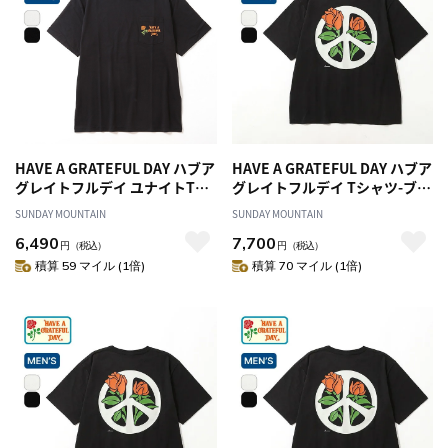
HAVE A GRATEFUL DAY ハブア
HAVE A GRATEFUL DAY ハブア
グレイトフルデイ ユナイトTシ
グレイトフルデイ Tシャツ-ブル
ャツ
ーミングピース
SUNDAY MOUNTAIN
SUNDAY MOUNTAIN
6,490
7,700
円
（税込）
円
（税込）
積算 59 マイル (1倍)
積算 70 マイル (1倍)