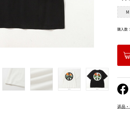
M
購入数
返品・