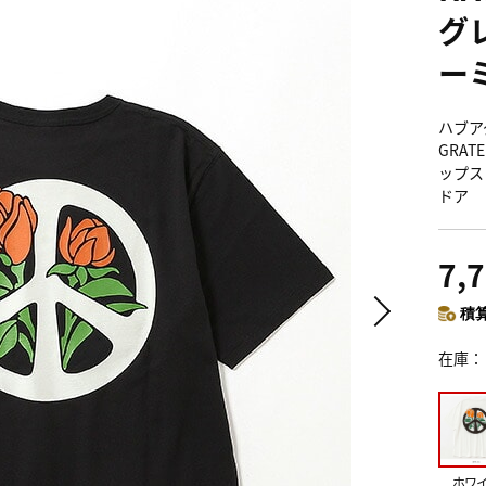
グ
ー
ハブア
GRATE
ップス
ドア
7,
積算
在庫
ホワ