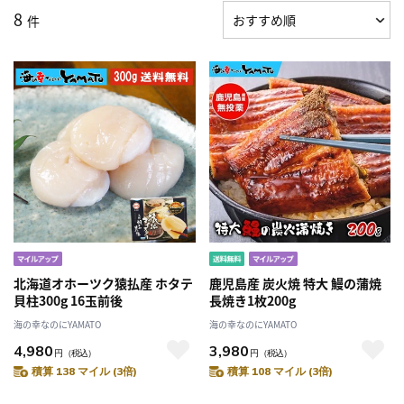
8
件
北海道オホーツク猿払産 ホタテ
鹿児島産 炭火焼 特大 鰻の蒲焼
貝柱300g 16玉前後
長焼き1枚200g
海の幸なのにYAMATO
海の幸なのにYAMATO
4,980
3,980
円
（税込）
円
（税込）
積算 138 マイル (3倍)
積算 108 マイル (3倍)