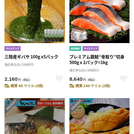
三陸産ギバサ 100g x5パック
プレミアム銀鮭“骨取り”切身
500g x 2パック=1kg
海の幸なのにYAMATO
海の幸なのにYAMATO
2,160
8,640
円
（税込）
円
（税込）
積算 60 マイル (3倍)
積算 240 マイル (3倍)