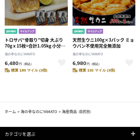
トロサバ“骨取り”切身 大ぶり
天然生ウニ100g×3パック ミョ
70g x 15枚=合計1.05kg 小分け
ウバン不使用完全無添加
350g (70g x 5枚)
海の幸なのにYAMATO
海の幸なのにYAMATO
6,480
6,980
円
（税込）
円
（税込）
積算 180 マイル (3倍)
積算 192 マイル (3倍)
ホーム
>
海の幸なのにYAMATO
>
海産商品 -目的別-
カテゴリを選ぶ