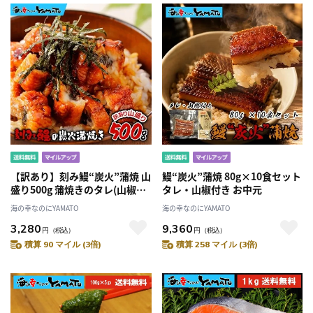
【訳あり】刻み鰻“炭火”蒲焼 山
鰻“炭火”蒲焼 80g×10食セット
盛り500g 蒲焼きのタレ(山椒付
タレ・山椒付き お中元
き)5袋付
海の幸なのにYAMATO
海の幸なのにYAMATO
3,280
9,360
円
（税込）
円
（税込）
積算 90 マイル (3倍)
積算 258 マイル (3倍)