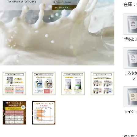
在庫
博多あ
まろや
オ
ソイシ
購入数