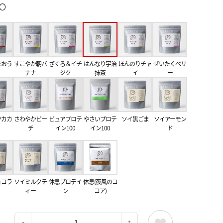
〇
まおう
すこやか朝バ
ざくろ＆イチ
はんなり宇治
ほんのりチャ
ぜいたくベリ
ナナ
ジク
抹茶
イ
ー
かカカ
さわやかピー
ピュアプロテ
やさいプロテ
ソイ黒ごま
ソイアーモン
チ
イン100
イン100
ド
ョコラ
ソイミルクテ
休息プロテイ
休息(夜風のコ
ィー
ン
コア)
：