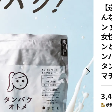
【
ん
ン
女
ン
ン
タ
マ
3,
積算