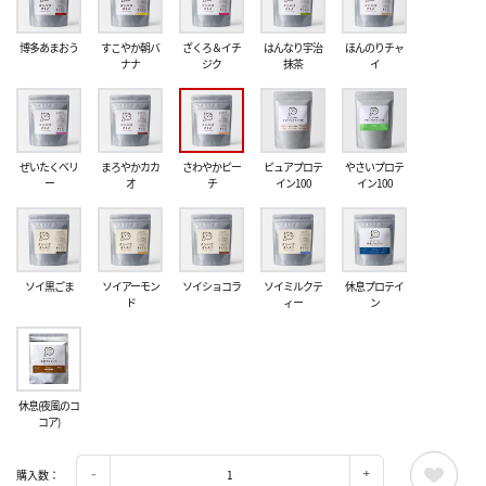
博多あまおう
すこやか朝バ
ざくろ＆イチ
はんなり宇治
ほんのりチャ
ナナ
ジク
抹茶
イ
ぜいたくベリ
まろやかカカ
さわやかピー
ピュアプロテ
やさいプロテ
ー
オ
チ
イン100
イン100
ソイ黒ごま
ソイアーモン
ソイショコラ
ソイミルクテ
休息プロテイ
ド
ィー
ン
休息(夜風のコ
コア)
購入数：