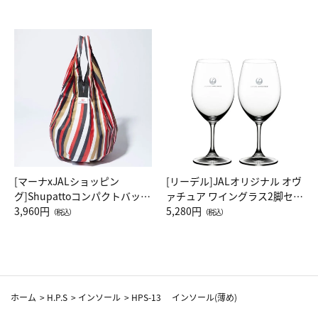
[マーナxJALショッピン
[リーデル]JALオリジナル オヴ
グ]Shupattoコンパクトバッグ
ァチュア ワイングラス2脚セッ
Drop JAL客室乗務員（LC）ス
3,960円
ト（レッドワイン）
5,280円
（税込）
（税込）
カーフ柄
ホーム
>
H.P.S
>
インソール
>
HPS-13 インソール(薄め)