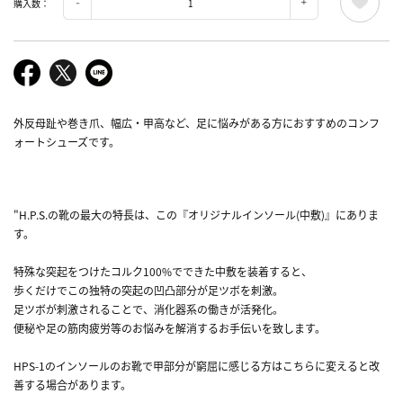
購入数：
外反母趾や巻き爪、幅広・甲高など、足に悩みがある方におすすめのコンフ
ォートシューズです。
"H.P.S.の靴の最大の特長は、この『オリジナルインソール(中敷)』にありま
す。
特殊な突起をつけたコルク100%でできた中敷を装着すると、
歩くだけでこの独特の突起の凹凸部分が足ツボを刺激。
足ツボが刺激されることで、消化器系の働きが活発化。
便秘や足の筋肉疲労等のお悩みを解消するお手伝いを致します。
HPS-1のインソールのお靴で甲部分が窮屈に感じる方はこちらに変えると改
善する場合があります。