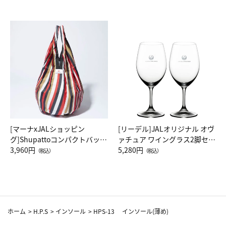
[マーナxJALショッピン
[リーデル]JALオリジナル オヴ
グ]Shupattoコンパクトバッグ
ァチュア ワイングラス2脚セッ
Drop JAL客室乗務員（LC）ス
3,960円
ト（レッドワイン）
5,280円
（税込）
（税込）
カーフ柄
ホーム
>
H.P.S
>
インソール
>
HPS-13 インソール(薄め)