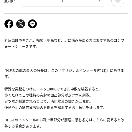
購入数：
外反母趾や巻き爪、幅広・甲高など、足に悩みがある方におすすめのコンフ
ォートシューズです。
"H.P.S.の靴の最大の特長は、この『オリジナルインソール(中敷)』にありま
す。
特殊な突起をつけたコルク100%でできた中敷を装着すると、
歩くだけでこの独特の突起の凹凸部分が足ツボを刺激。
足ツボが刺激されることで、消化器系の働きが活発化。
便秘や足の筋肉疲労等のお悩みを解消するお手伝いを致します。
HPS-1のインソールのお靴で甲部分が窮屈に感じる方はこちらに変えると改
善する場合があります。