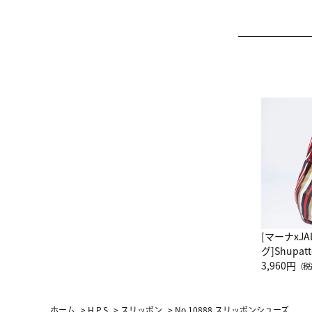
[マーナxJ
グ]Shup
グ Drop 
3,960円
（税
（LC）ス
ホーム
>
H.P.S
>
スリッポン
>
No.10888 スリッポンシューズ