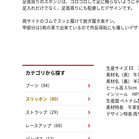
足首周りのスポンジは、コロコロして足に触らないように
足入れだけでなく、足首周りにも配慮したデザインです。
両サイドのゴムでスッと履けて脱ぎ履き楽チン。
甲部分は1枚の革で出来ているので外反母趾にも優しいデザ
生産サイズ EE 2
カテゴリから探す
素材名（表） 牛
素材名（裏） 羊
ブーツ（94）
ヒール高 3.5cm
インソール HPS-1
スリッポン（80）
生産国 ベトナム
素材特長 牛革
ストラップ（29）
デザイン特長 
レースアップ（68）
パンプス（12）