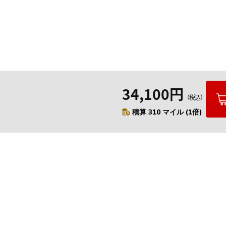
34,100円
（税込）
積算 310 マイル (1倍)
要
プライバシーポリシー
について
配送について
セル・返品・交換について
保証・修理について
合わせ先
特商法に基づく表示