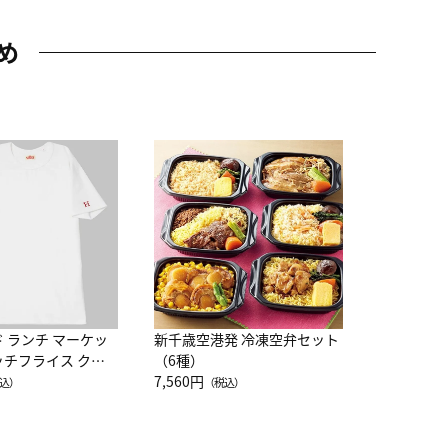
め
JAL特製
レー 200
10,800円
（
ド ランチ マーケッ
新千歳空港発 冷凍空弁セット
ッチフライス クル
（6種）
注半袖Ｔシャツ
7,560円
込）
（税込）