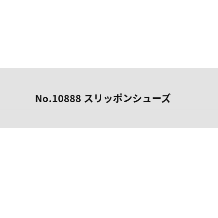
No.10888 スリッポンシューズ
会社概
領収書
キャン
お問い