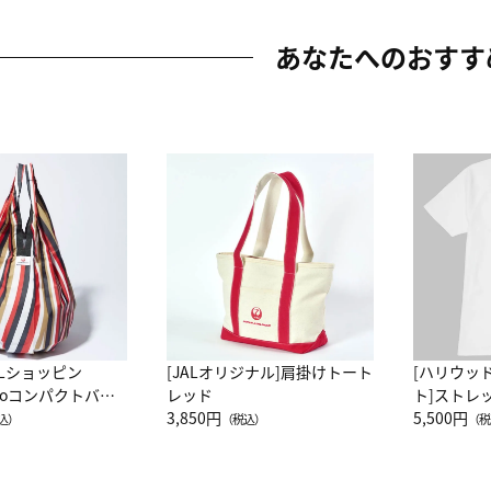
あなたへのおすす
ALショッピン
[JALオリジナル]肩掛けトート
[ハリウッ
attoコンパクトバッ
レッド
ト]ストレ
JAL客室乗務員
3,850円
ーネック別
5,500円
込）
（税込）
（税
カーフ柄