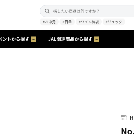
#お中元
#日傘
#ワイン福袋
#リュック
ベントから探す
JAL関連商品から探す
H.
No