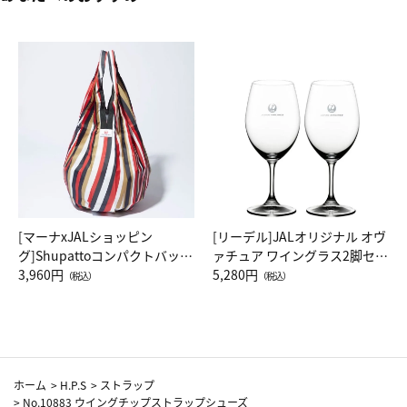
[マーナxJALショッピン
[リーデル]JALオリジナル オヴ
グ]Shupattoコンパクトバッグ
ァチュア ワイングラス2脚セッ
Drop JAL客室乗務員（LC）ス
3,960円
ト（レッドワイン）
5,280円
（税込）
（税込）
カーフ柄
ホーム
>
H.P.S
>
ストラップ
>
No.10883 ウイングチップストラップシューズ