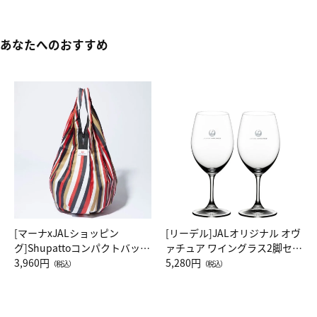
あなたへのおすすめ
[マーナxJALショッピン
[リーデル]JALオリジナル オヴ
グ]Shupattoコンパクトバッグ
ァチュア ワイングラス2脚セッ
Drop JAL客室乗務員（LC）ス
3,960円
ト（レッドワイン）
5,280円
（税込）
（税込）
カーフ柄