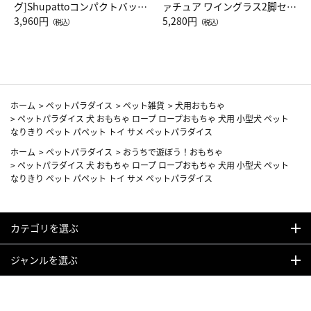
グ]Shupattoコンパクトバッグ
ァチュア ワイングラス2脚セッ
Drop JAL客室乗務員（LC）ス
3,960円
ト（レッドワイン）
5,280円
（税込）
（税込）
カーフ柄
ホーム
>
ペットパラダイス
>
ペット雑貨
>
犬用おもちゃ
>
ペットパラダイス 犬 おもちゃ ロープ ロープおもちゃ 犬用 小型犬 ペット
なりきり ペット パペット トイ サメ ペットパラダイス
ホーム
>
ペットパラダイス
>
おうちで遊ぼう！おもちゃ
>
ペットパラダイス 犬 おもちゃ ロープ ロープおもちゃ 犬用 小型犬 ペット
なりきり ペット パペット トイ サメ ペットパラダイス
カテゴリを選ぶ
ジャンルを選ぶ