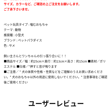
サイズ、カラーなど、ご確認の上ご注文をお願いします。
ご了承下さいませ。
ペット玩具タイプ : 噛むおもちゃ
テーマ : 動物
推奨種 : 小型犬
ブランド : ペットパラダイス
色 : サメ
飼い主さんとワンちゃんの引っ張り合いに！！
■商品サイズ／幅：約25cm×奥行：約13cm×高さ：約15cm ■素材／ポリ
エステル ■仕様／*押すと音が鳴ります
■ご注意／ * 犬の体質や性格・性質などをご理解のうえお買い求めくださ
い。* 犬のおもちゃ以外の用途に使用しないでください。* 注意事項をご確認
後ご使用ください
ユーザーレビュー