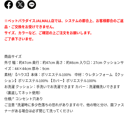
※ペットパラダイスJALMALL店では、システムの都合上、お客様都合のご返
品・ご交換をお受けできません。
サイズ、カラーなど、ご確認の上ご注文をお願いします。
ご了承下さいませ。
商品サイズ
外寸 幅：約47cm 奥行：約47cm 高さ：約46cm 入り口：27cm クッションサ
イズ：44×44cm 厚み：9cm
素材/ 【ハウス】本体：ポリエステル100% 中材：ウレタンフォーム 【クッ
ション】ポリエステル100% 【カバー】ポリエステル100%
お洗濯 クッション：手洗いでお洗濯できます カバー：洗濯機洗いできます
（裏返してネット使用）
仕様/* コンセント穴あり
ご注意 *洗濯時に多少色落ちの恐れがありますので、他の物と分け、面ファス
ナーがある場合は必ず閉じて洗ってください