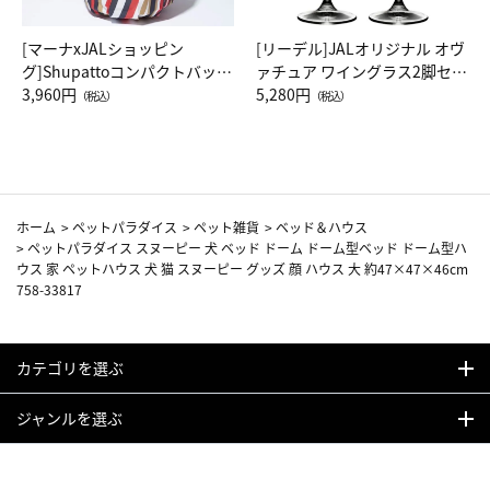
[マーナxJALショッピン
[リーデル]JALオリジナル オヴ
グ]Shupattoコンパクトバッグ
ァチュア ワイングラス2脚セッ
Drop JAL客室乗務員（LC）ス
3,960円
ト（レッドワイン）
5,280円
（税込）
（税込）
カーフ柄
ホーム
>
ペットパラダイス
>
ペット雑貨
>
ベッド＆ハウス
>
ペットパラダイス スヌーピー 犬 ベッド ドーム ドーム型ベッド ドーム型ハ
ウス 家 ペットハウス 犬 猫 スヌーピー グッズ 顔 ハウス 大 約47×47×46cm
758-33817
カテゴリを選ぶ
ジャンルを選ぶ