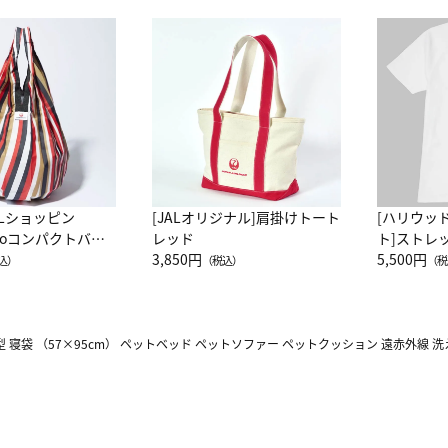
ALショッピン
[JALオリジナル]肩掛けトート
[ハリウッ
attoコンパクトバッ
レッド
ト]ストレ
JAL客室乗務員
3,850円
ーネック別
5,500円
込）
（税込）
（税
カーフ柄
型 寝袋 （57×95cm） ペットベッド ペットソファー ペットクッション 遠赤外線 洗