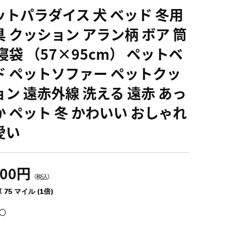
ットパラダイス 犬 ベッド 冬用
具 クッション アラン柄 ボア 筒
寝袋 （57×95cm） ペットベ
ド ペットソファー ペットクッ
ョン 遠赤外線 洗える 遠赤 あっ
か ペット 冬 かわいい おしゃれ
愛い
300円
（税込）
 75 マイル (1倍)
〇