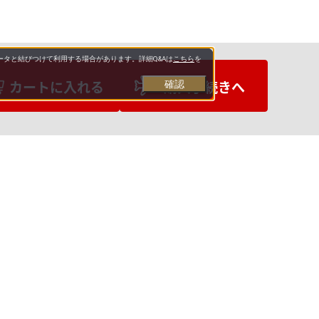
タと結びつけて利用する場合があります。詳細Q&Aは
こちら
を
カートに入れる
購入手続きへ
確認
お支払いについて
送料について
営業日について