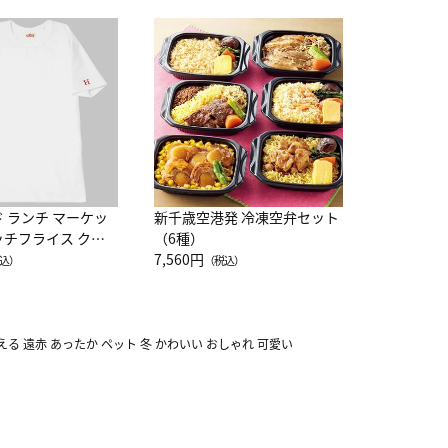
JAL特製
レー 200
10,800円
（
ド ランチ マーケッ
新千歳空港発 冷凍空弁セット
ッチフライス クル
（6種）
注半袖Ｔシャツ
7,560円
込）
（税込）
える 遠赤 あったか ペット 冬 かわいい おしゃれ 可愛い