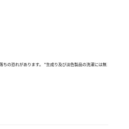
色落ちの恐れがあります。 *生成り及び淡色製品の洗濯には無
い