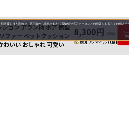
配信等を行う目的で、第三者から提供された位置情報や広告データなどの情報をお客さまの個人デー
ッション アラン柄 ボア 筒型
8,300円
（税込）
ットソファー ペットクッション
積算 75 マイル (1倍)
 かわいい おしゃれ 可愛い
要
プライバシーポリシー
について
配送について
セル・返品・交換について
保証・修理について
合わせ先
特商法に基づく表示