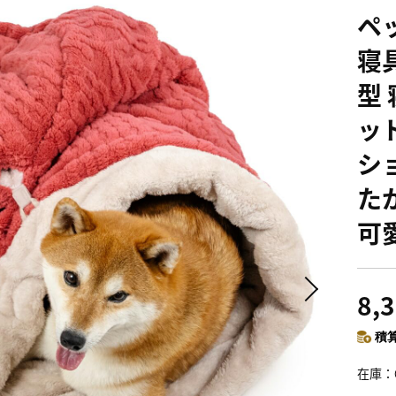
ペ
寝
型 
ッ
シ
た
可
8,
積算
在庫