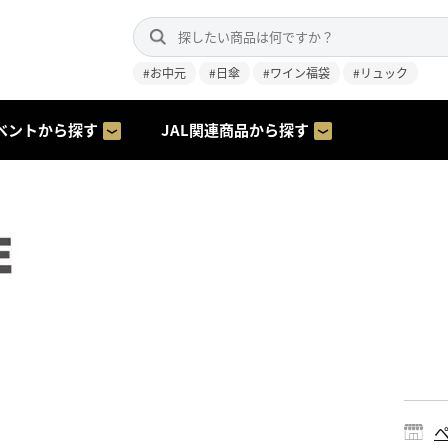
#お中元
#日傘
#ワイン福袋
#リュック
ベントから探す
JAL関連商品から探す