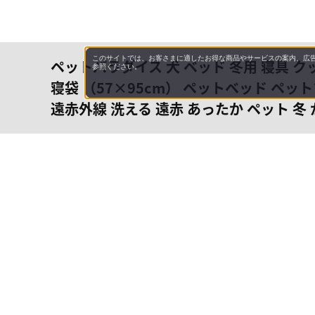
このサイトでは、お客さまに適したお得な商品やサービスの案内、広告
ペットパラダイス 犬 ベッド 冬用 寝具 ク
参照ください。
寝袋 （57×95cm） ペットベッド ペ
遠赤外線 洗える 遠赤 あったか ペット 冬
会社概
領収書
キャン
お問い