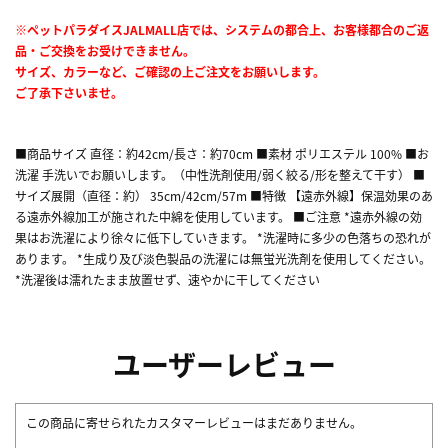
※ペットパラダイスJALMALL店では、システムの都合上、お客様都合のご返
品・ご交換をお受けできません。
サイズ、カラーなど、ご確認の上ご注文をお願いします。
ご了承下さいませ。
■商品サイズ 直径：約42cm/長さ：約70cm ■素材 ポリエステル 100% ■お
洗濯 手洗いでお願いします。（中性洗剤使用/弱く絞る/形を整えて干す） ■
サイズ展開（直径：約） 35cm/42cm/57m ■特徴 【遠赤外線】保温効果のあ
る遠赤外線加工が施された中綿を使用しています。 ■ご注意 *遠赤外線の効
果はお洗濯により徐々に低下していきます。 *洗濯時に多少の色落ちの恐れが
あります。 *生成り及び淡色製品の洗濯には無蛍光洗剤を使用してください。
*洗濯後は濡れたまま放置せず、速やかに干してください
ユーザーレビュー
この商品に寄せられたカスタマーレビューはまだありません。