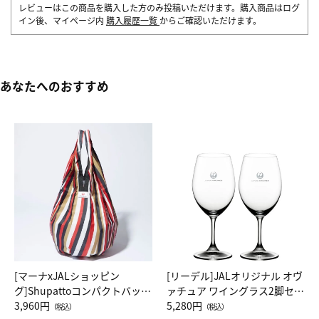
レビューはこの商品を購入した方のみ投稿いただけます。購入商品はログ
イン後、マイページ内
購入履歴一覧
からご確認いただけます。
あなたへのおすすめ
[マーナxJALショッピン
[リーデル]JALオリジナル オヴ
グ]Shupattoコンパクトバッグ
ァチュア ワイングラス2脚セッ
Drop JAL客室乗務員（LC）ス
3,960円
ト（レッドワイン）
5,280円
（税込）
（税込）