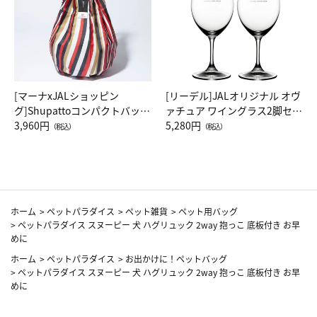
[マーナxJALショッピン
[リーデル]JALオリジナル オヴ
グ]Shupattoコンパクトバッグ
ァチュア ワイングラス2脚セッ
Drop JAL客室乗務員（LC）ス
3,960円
ト（レッドワイン）
5,280円
（税込）
（税込）
カーフ柄
ホーム
>
ペットパラダイス
>
ペット雑貨
>
ペット用バッグ
>
ペットパラダイス スヌーピー 犬 ハグリュック 2way 抱っこ 底板付き お早
めに
ホーム
>
ペットパラダイス
>
お出かけに！ペットバッグ
>
ペットパラダイス スヌーピー 犬 ハグリュック 2way 抱っこ 底板付き お早
めに