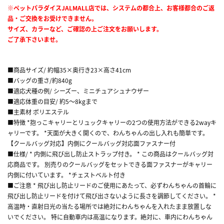
※ペットパラダイスJALMALL店では、システムの都合上、お客様都合のご返
品・ご交換をお受けできません。
サイズ、カラーなど、ご確認の上ご注文をお願いします。
ご了承下さいませ。
■商品サイズ/ 約幅35×奥行き23×高さ41cm
■バッグの重さ/約840g
■適応犬種の例/ シーズー、ミニチュアシュナウザー
■適応体重の目安/ 約5～8kgまで
■主素材 ポリエステル
■特徴 *抱っこキャリーとリュックキャリーの2つの使用方法ができる2wayキ
ャリーです。 *天面が大きく開くので、わんちゃんの出し入れも簡単です。
【クールバッグ対応】内側にクールバッグ対応面ファスナー付
■仕様/ * 内側に飛び出し防止ストラップ付き。 * この商品はクールバッグ対
応商品です。 別売りのクールバッグをセットできる面ファスナーがキャリー
内側に付いています。 *チェストベルト付き
■ご注意 * 飛び出し防止リードのご使用にあたって、必ずわんちゃんの首輪に
飛び出し防止リードを付けて飛び出さないように長さを調節してください。 *
高温時・直射日光の当たる場所では絶対にわんちゃんを入れたまま放置しな
いでください。 特に自動車内は高温になります。絶対に、車内にわんちゃん