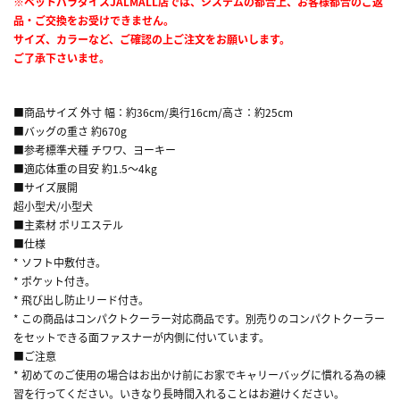
※ペットパラダイスJALMALL店では、システムの都合上、お客様都合のご返
品・ご交換をお受けできません。
サイズ、カラーなど、ご確認の上ご注文をお願いします。
ご了承下さいませ。
■商品サイズ 外寸 幅：約36cm/奥行16cm/高さ：約25cm
■バッグの重さ 約670g
■参考標準犬種 チワワ、ヨーキー
■適応体重の目安 約1.5～4kg
■サイズ展開
超小型犬/小型犬
■主素材 ポリエステル
■仕様
* ソフト中敷付き。
* ポケット付き。
* 飛び出し防止リード付き。
* この商品はコンパクトクーラー対応商品です。別売りのコンパクトクーラー
をセットできる面ファスナーが内側に付いています。
■ご注意
* 初めてのご使用の場合はお出かけ前にお家でキャリーバッグに慣れる為の練
習を行ってください。いきなり長時間入れることはお避けください。