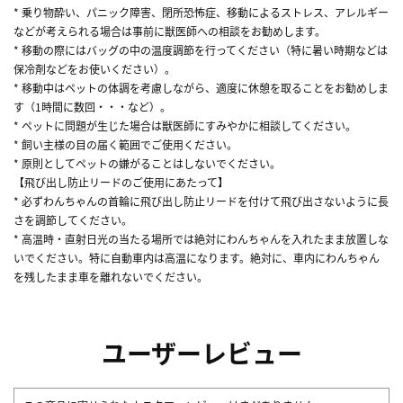
* 乗り物酔い、パニック障害、閉所恐怖症、移動によるストレス、アレルギー
などが考えられる場合は事前に獣医師への相談をお勧めします。
* 移動の際にはバッグの中の温度調節を行ってください（特に暑い時期などは
保冷剤などをお使いください）。
* 移動中はペットの体調を考慮しながら、適度に休憩を取ることをお勧めしま
す（1時間に数回・・・など）。
* ペットに問題が生じた場合は獣医師にすみやかに相談してください。
* 飼い主様の目の届く範囲でご使用ください。
* 原則としてペットの嫌がることはしないでください。
【飛び出し防止リードのご使用にあたって】
* 必ずわんちゃんの首輪に飛び出し防止リードを付けて飛び出さないように長
さを調節してください。
* 高温時・直射日光の当たる場所では絶対にわんちゃんを入れたまま放置しな
いでください。特に自動車内は高温になります。絶対に、車内にわんちゃん
を残したまま車を離れないでください。
ユーザーレビュー