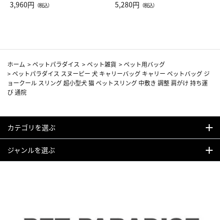
Drop JAL客室乗務員（LC）ス
3,960円
ト（レッドワイン）
5,280円
（税込）
（税込）
カーフ柄
ホーム
>
ペットパラダイス
>
ペット雑貨
>
ペット用バッグ
>
ペットパラダイス スヌーピー 犬 キャリーバッグ キャリー ペットバッグ ジ
ョークール スリング 超小型犬 猫 ペットスリング 中敷き 調整 肩がけ 持ち運
び 通院
カテゴリを選ぶ
ジャンルを選ぶ