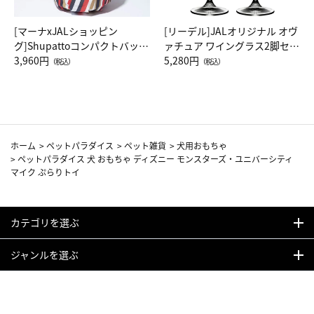
[マーナxJALショッピン
[リーデル]JALオリジナル オヴ
グ]Shupattoコンパクトバッグ
ァチュア ワイングラス2脚セッ
Drop JAL客室乗務員（LC）ス
3,960円
ト（レッドワイン）
5,280円
（税込）
（税込）
カーフ柄
ホーム
>
ペットパラダイス
>
ペット雑貨
>
犬用おもちゃ
>
ペットパラダイス 犬 おもちゃ ディズニー モンスターズ・ユニバーシティ
マイク ぷらりトイ
カテゴリを選ぶ
ジャンルを選ぶ