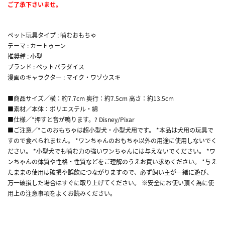
ご了承下さいませ。
ペット玩具タイプ : 噛むおもちゃ
テーマ : カートゥーン
推奨種 : 小型
ブランド : ペットパラダイス
漫画のキャラクター : マイク・ワゾウスキ
■商品サイズ／横：約7.7cm 奥行：約7.5cm 高さ：約13.5cm
■素材／本体：ポリエステル・綿
■仕様／*押すと音が鳴ります。? Disney/Pixar
■ご注意／*このおもちゃは超小型犬・小型犬用です。 *本品は犬用の玩具で
すので食べられません。 *ワンちゃんのおもちゃ以外の用途に使用しないでく
ださい。 *小型犬でも噛む力の強いワンちゃんには与えないでください。 *ワ
ンちゃんの体質や性格・性質などをご理解のうえお買い求めください。 *与え
たままの使用は破損や誤飲につながりますので、必ず飼い主が一緒に遊び、
万一破損した場合はすぐに取り上げてください。 ※安全にお使い頂く為に使
用上の注意事項をよくお読みください。