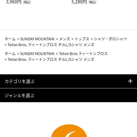
Drop JAL客室乗務員（LC）ス
3,960円
ト（レッドワイン）
5,280円
（税込）
（税込）
カーフ柄
ホーム
>
SUNDAY MOUNTAIN
>
メンズ
>
トップス
>
シャツ・ポロシャツ
>
Teton Bros. ティートンブロス チルL/Sシャツ メンズ
ホーム
>
SUNDAY MOUNTAIN
>
Teton Bros ティートンブロス
>
Teton Bros. ティートンブロス チルL/Sシャツ メンズ
カテゴリを選ぶ
ジャンルを選ぶ