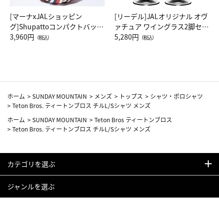
[マーナxJALショッピン
[リーデル]JALオリジナル オヴ
グ]Shupattoコンパクトバッグ
ァチュア ワイングラス2脚セッ
Drop JAL客室乗務員（LC）ス
3,960円
ト（レッドワイン）
5,280円
（税込）
（税込）
カーフ柄
ホーム
>
SUNDAY MOUNTAIN
>
メンズ
>
トップス
>
シャツ・ポロシャツ
>
Teton Bros. ティートンブロス チルL/Sシャツ メンズ
ホーム
>
SUNDAY MOUNTAIN
>
Teton Bros ティートンブロス
>
Teton Bros. ティートンブロス チルL/Sシャツ メンズ
カテゴリを選ぶ
ジャンルを選ぶ