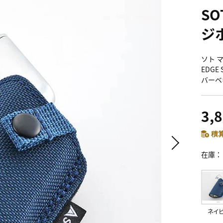
S
ジ
ソト マ
EDGE
バーベ
3,
積算
在庫
ネイ