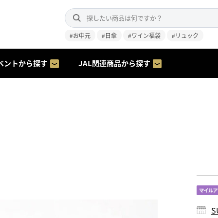
#お中元
#日傘
#ワイン福袋
#リュック
ベントから探す
JAL関連商品から探す
S